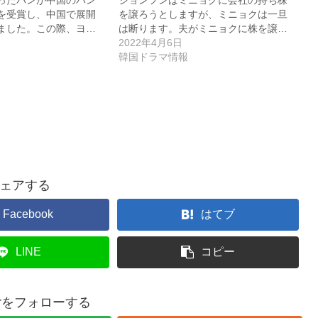
を受賞し、中国で展開
を譲ろうとしますが、ミニョクは一旦
ました。この際、ヨ…
は断ります。夫がミニョクに株を譲…
2022年4月6日
韓国ドラマ情報
ェアする
Facebook
はてブ
LINE
コピー
terをフォローする