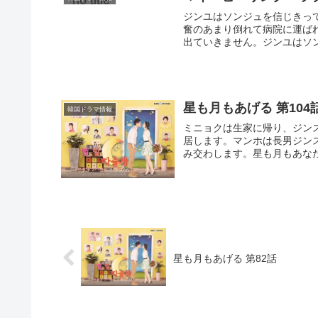
ジンユはソンジュを信じきっ
奮のあまり倒れて病院に運ば
出ていきません。ジンユはソン
星も月もあげる 第104
韓国ドラマ情報
ミニョクは生家に帰り、ジン
居します。マンホは長男ジン
み交わします。星も月もあなたへ(
星も月もあげる 第82話