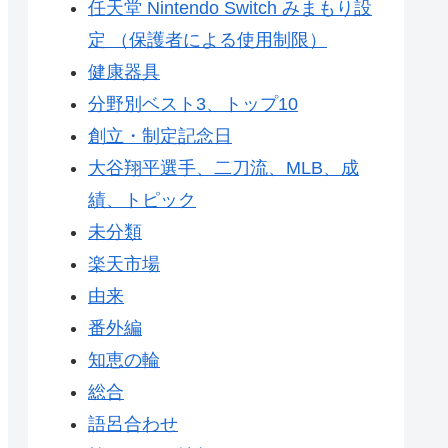
任天堂 Nintendo Switch みまもり設
定 （保護者による使用制限）
健康器具
分野別ベスト3、トップ10
創立・制定記念日
大谷翔平選手、二刀流、MLB、成
績、トピック
未分類
楽天市場
由来
番外編
知恵の輪
総合
語呂合わせ