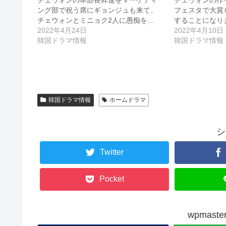
ング部で祝う席にギョンジュも来て、
フェスタで大賞
チェウォンとミニョク2人に愚痴を…
することになり
2022年4月24日
2022年4月10日
韓国ドラマ情報
韓国ドラマ情報
韓国ドラマ情報
ホームドラマ
シ
Twitter
Pocket
wpmas