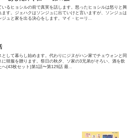
ているヒョシルの前で真実を話します。怒ったヒョシルは怒りと興
れます。ジェハクはソンジュに出ていけと言いますが、ソンジュは
ジュと家を出る決心をします。マイ・ヒーリ...
話
スとして暮らし始めます。代わりにジヌがハン家でチェウォンと同
スに韓服を贈ります。祭日の秋夕、ソ家の3兄弟がそろい、酒を飲
43枚セット)第1話〜第129話 最...