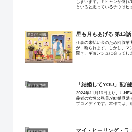
しまいます。ミヒャンが倒れ
といると思っているチウはヒョ
星も月もあげる 第13話
韓国ドラマ情報
仕事の未払い金のため回収業
が、断られます。しかし、マ
聞き、ギョンジュに会ってしま
「結婚してYOU」配
韓国ドラマ情報
2024年11月16日より、U
義者の女性公務員が結婚奨励
ブコメディです。本作では、結
マイ・ヒーリング・ラ
韓国ドラマ情報