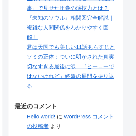
事』で見せた圧巻の演技力とは？
『未知のソウル』相関図完全解説｜
複雑な人間関係をわかりやすく図
解！
君は天国でも美しい11話あらすじと
ソミの正体：ついに明かされた真実
切なすぎる最後に涙…『ヒーローで
はないけれど』終盤の展開を振り返
る
最近のコメント
Hello world!
に
WordPress コメント
の投稿者
より