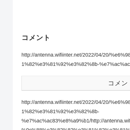
コメント
http://antenna.wifiinter.net/2022/04/2
1%82%e3%81%92%e3%82%8b-%e7%ac%ac
コメン
http://antenna.wifiinter.net/2022/04/2
1%82%e3%81%92%e3%82%8b-
%e7%ac%ac83%e8%a9%b1/http://antenna.wi