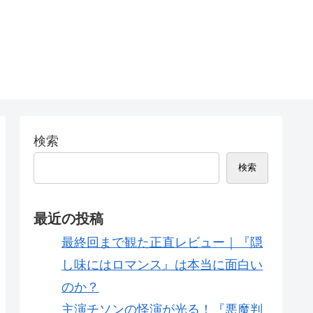
検索
検索
最近の投稿
最終回まで観た正直レビュー｜『隠
し味にはロマンス』は本当に面白い
のか？
主演チソンの怪演が光る！『悪魔判