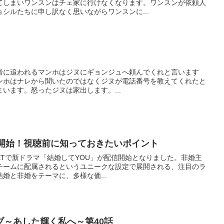
てしまいワンスンはチェ家に行けなくなります。ワンスンが依頼人
シルたちに申し訳なく思いながらワンスンに...
者に追われるマンホはジヌにギョンジュへ頼んでくれと言います
ンホはナレから聞いたのではなくジヌが電話番号を教えてくれたと
います。怒ったジヌは家出します。...
信開始！視聴前に知っておきたいポイント
-NEXTで新ドラマ「結婚してYOU」が配信開始となりました。非婚主
チームに配属されるというユニークな設定で展開される、注目のラ
婚と非婚をテーマに、多様な価...
ブ～あした輝く私へ～第40話