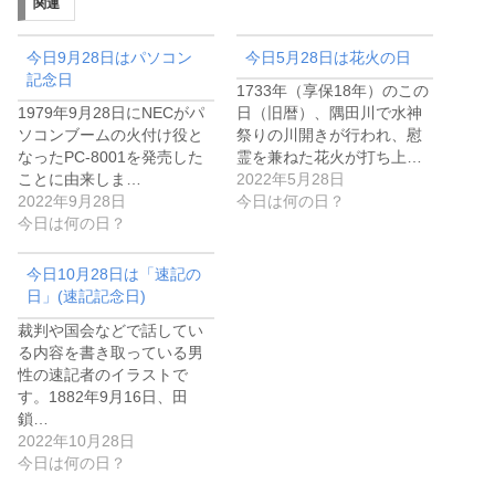
関連
今日9月28日はパソコン
今日5月28日は花火の日
記念日
1733年（享保18年）のこの
1979年9月28日にNECがパ
日（旧暦）、隅田川で水神
ソコンブームの火付け役と
祭りの川開きが行われ、慰
なったPC-8001を発売した
霊を兼ねた花火が打ち上…
ことに由来しま…
2022年5月28日
2022年9月28日
今日は何の日？
今日は何の日？
今日10月28日は「速記の
日」(速記記念日)
裁判や国会などで話してい
る内容を書き取っている男
性の速記者のイラストで
す。1882年9月16日、田
鎖…
2022年10月28日
今日は何の日？