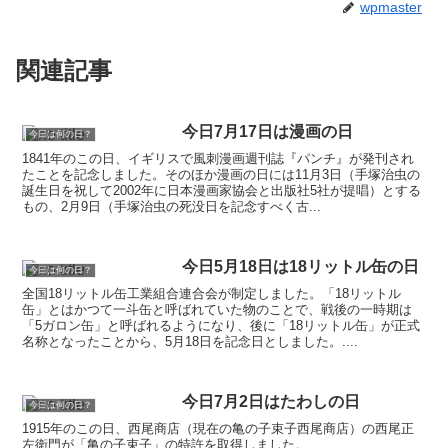
wpmaster
関連記事
今日7月17日は漫画の日
今日は何の日？
1841年のこの日、イギリスで風刺漫画週刊誌『パンチ』が発刊され
たことを記念しました。そのほか漫画の日には11月3日（手塚治虫の
誕生日を祝して2002年に日本漫画家協会と出版社5社が提唱）とする
もの、2月9日（手塚治虫の死没日を記念すべく古...
今日5月18日は18リットル缶の日
今日は何の日？
全国18リットル缶工業組合連合会が制定しました。「18リットル
缶」とはかつて一斗缶と呼ばれていた物のことで、戦後の一時期は
「5ガロン缶」と呼ばれるようになり、後に「18リットル缶」が正式
名称となったことから、5月18日を記念日としました。....
今日7月2日はたわしの日
今日は何の日？
1915年のこの日、西尾商店（現在の亀の子束子西尾商店）の西尾正
左衛門が「亀の子束子」の特許を取得しました。...