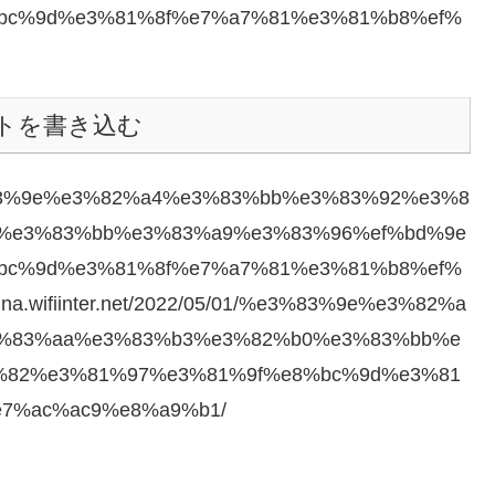
bc%9d%e3%81%8f%e7%a7%81%e3%81%b8%ef%
トを書き込む
01/%e3%83%9e%e3%82%a4%e3%83%bb%e3%83%92%e3%8
%e3%83%bb%e3%83%a9%e3%83%96%ef%bd%9e
bc%9d%e3%81%8f%e7%a7%81%e3%81%b8%ef%
a.wifiinter.net/2022/05/01/%e3%83%9e%e3%82%a
%83%aa%e3%83%b3%e3%82%b0%e3%83%bb%e
%82%e3%81%97%e3%81%9f%e8%bc%9d%e3%81
7%ac%ac9%e8%a9%b1/