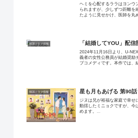
ヘミを心配するララはヨンウ
られますが、少しずつ距離を
たように見せかけ、医師を丸め
「結婚してYOU」配
韓国ドラマ情報
2024年11月16日より、U
義者の女性公務員が結婚奨励
ブコメディです。本作では、結
星も月もあげる 第90話
韓国ドラマ情報
ジヌは兄が裕福な家庭で幸せ
動揺したミニョクですが、今
めます。...