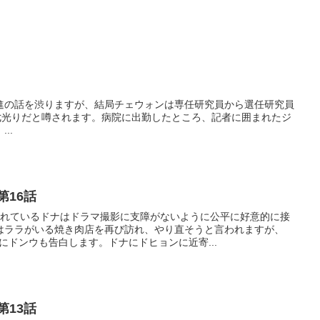
進の話を渋りますが、結局チェウォンは専任研究員から選任研究員
の七光りだと噂されます。病院に出勤したところ、記者に囲まれたジ
..
第16話
かれているドナはドラマ撮影に支障がないように公平に好意的に接
はララがいる焼き肉店を再び訪れ、やり直そうと言われますが、
にドンウも告白します。ドナにドヒョンに近寄...
第13話