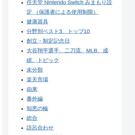
任天堂 Nintendo Switch みまもり設
定 （保護者による使用制限）
健康器具
分野別ベスト3、トップ10
創立・制定記念日
大谷翔平選手、二刀流、MLB、成
績、トピック
未分類
楽天市場
由来
番外編
知恵の輪
総合
語呂合わせ