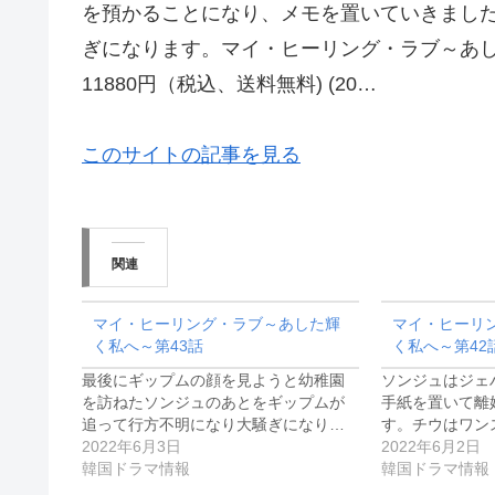
を預かることになり、メモを置いていきまし
ぎになります。マイ・ヒーリング・ラブ～あした輝く
11880円（税込、送料無料) (20…
このサイトの記事を見る
関連
マイ・ヒーリング・ラブ～あした輝
マイ・ヒーリ
く私へ～第43話
く私へ～第42
最後にギップムの顔を見ようと幼稚園
ソンジュはジェ
を訪ねたソンジュのあとをギップムが
手紙を置いて離
追って行方不明になり大騒ぎになり…
す。チウはワン
2022年6月3日
2022年6月2日
韓国ドラマ情報
韓国ドラマ情報