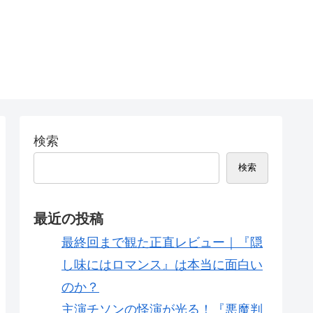
検索
検索
最近の投稿
最終回まで観た正直レビュー｜『隠
し味にはロマンス』は本当に面白い
のか？
主演チソンの怪演が光る！『悪魔判