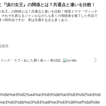
と『涙の女王』の関係とは？共通点と違いを比較！
の女王』の関係とは？共通点と違いを比較！韓国ドラマ『ヴィンチ
、それぞれ異なるジャンルながらも多くの視聴者を魅了した作品で
つ両作品ですが、実は共通する点も多くあり...
記念日
リング・ラブ～あした輝く私へ～第10話
01/%e3%83%9e%e3%82%a4%e3%83%bb%e3%83%92%e3%8
%e3%83%bb%e3%83%a9%e3%83%96%ef%bd%9e