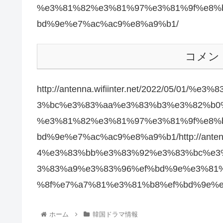
%e3%81%82%e3%81%97%e3%81%9f%e8%
bd%9e%e7%ac%ac9%e8%a9%b1/
コメン
http://antenna.wifiinter.net/2022/05/
3%bc%e3%83%aa%e3%83%b3%e3%82%b0
%e3%81%82%e3%81%97%e3%81%9f%e8%
bd%9e%e7%ac%ac9%e8%a9%b1/http://antenn
4%e3%83%bb%e3%83%92%e3%83%bc%e3
3%83%a9%e3%83%96%ef%bd%9e%e3%81
%8f%e7%a7%81%e3%81%b8%ef%bd%9e%e
ホーム
韓国ドラマ情報