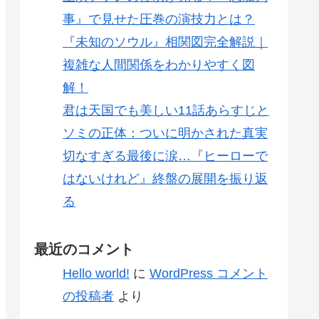
事』で見せた圧巻の演技力とは？
『未知のソウル』相関図完全解説｜
複雑な人間関係をわかりやすく図
解！
君は天国でも美しい11話あらすじと
ソミの正体：ついに明かされた真実
切なすぎる最後に涙…『ヒーローで
はないけれど』終盤の展開を振り返
る
最近のコメント
Hello world!
に
WordPress コメント
の投稿者
より