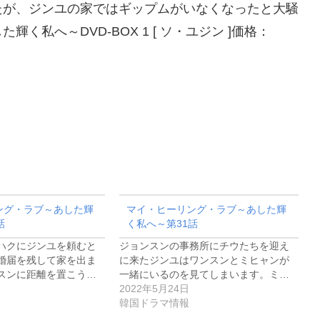
たが、ジンユの家ではギップムがいなくなったと大騒
私へ～DVD-BOX 1 [ ソ・ユジン ]価格：
ング・ラブ～あした輝
マイ・ヒーリング・ラブ～あした輝
話
く私へ～第31話
ハクにジンユを頼むと
ジョンスンの事務所にチウたちを迎え
婚届を残して家を出ま
に来たジンユはワンスンとミヒャンが
スンに距離を置こう…
一緒にいるのを見てしまいます。ミ…
2022年5月24日
韓国ドラマ情報