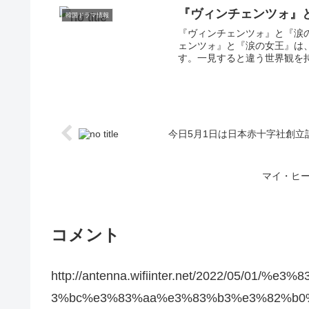
『ヴィンチェンツォ』
韓国ドラマ情報
『ヴィンチェンツォ』と『涙
ェンツォ』と『涙の女王』は
す。一見すると違う世界観を持
今日5月1日は日本赤十字社創立
マイ・ヒー
コメント
http://antenna.wifiinter.net/2022/05/
3%bc%e3%83%aa%e3%83%b3%e3%82%b0