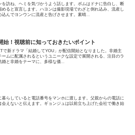
ンを訪ね、ヘミを気づかうよう話します。ボムはドナに告白し、断
縮めると宣言します。ハヨンは撮影現場でわざと倒れ込み、流産し
込んでヨンウンに流産と告げさせます。素晴...
信開始！視聴前に知っておきたいポイント
-NEXTで新ドラマ「結婚してYOU」が配信開始となりました。非婚主
チームに配属されるというユニークな設定で展開される、注目のラ
婚と非婚をテーマに、多様な価...
に暮らしていると電話番号をマンホに渡します。父親からの電話に
は会えないと伝えます。ギョンジュは以前立ち上げた会社で働き始