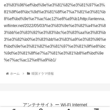
e3%83%96%ef%bd%9e%e3%81%82%e3%81%97%e3%
81%9f%e8%bc%9d%e3%81%8f%e7%a7%81%e3%81%b
8%ef%bd%9e%e7%ac%ac12%e8%a9%b1/http://antenna.
wifiinter.net/2022/05/03/%e3%83%9e%e3%82%a4%e3%8
3%bb%e3%83%92%e3%83%bc%e3%83%aa%e3%83%b
3%e3%82%b0%e3%83%bb%e3%83%a9%e3%83%96%e
f%bd%9e%e3%81%82%e3%81%97%e3%81%9f%e8%bc
%9d%e3%81%8f%e7%a7%81%e3%81%b8%ef%bd%9e
%e7%ac%ac12%e8%a9%b1/
ホーム
韓国ドラマ情報
アンテナサイト ー Wi-Fi Internet