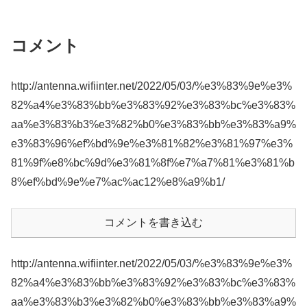
コメント
http://antenna.wifiinter.net/2022/05/03/%e3%83%9e%e3%
82%a4%e3%83%bb%e3%83%92%e3%83%bc%e3%83%
aa%e3%83%b3%e3%82%b0%e3%83%bb%e3%83%a9%
e3%83%96%ef%bd%9e%e3%81%82%e3%81%97%e3%
81%9f%e8%bc%9d%e3%81%8f%e7%a7%81%e3%81%b
8%ef%bd%9e%e7%ac%ac12%e8%a9%b1/
コメントを書き込む
http://antenna.wifiinter.net/2022/05/03/%e3%83%9e%e3%
82%a4%e3%83%bb%e3%83%92%e3%83%bc%e3%83%
aa%e3%83%b3%e3%82%b0%e3%83%bb%e3%83%a9%