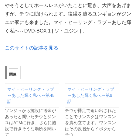
やそうとしてホームレスがいたことに驚き、大声をあげま
すが、チウに助けられます。復縁を迫るユンギョンがジン
ユの家にも来ました。マイ・ヒーリング・ラブ～あした輝
く私へ～DVD-BOX 1 [ ソ・ユジン ]…
このサイトの記事を見る
関連
マイ・ヒーリング・ラブ
マイ・ヒーリング・ラブ
～あした輝く私へ～第45
～あした輝く私へ～第9
話
話
ソンジュから施設に送金が
チウが裸足で追い出された
あったと聞いたチウとジン
ことでサンスクはワンスン
ユはATMに行き、さらに施
を責め立てます。ワンスン
設で行きそうな場所を聞い
はその反省からイボクから
て…
チウ…