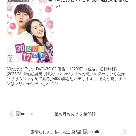
韓国ドラマ情報
い
30だけど17です DVD-BOX2 価格：13200円（税込、送料無料)
(2022/3/11時点)楽天で購入ウジンがソリへの想いを深めていくなか、
ソリはウジンを見てある少年の姿を思い出します。 そんな時、チャ
ンはソリに子供扱いされてショ...
星も月もあげる 第96話
素晴らしき、私の人生 第3話