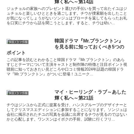
輝く私へ～第14話
ジュチョルの家族へのプレゼント選びの手伝いを買って出たイユはジ
ュチョルと楽しいひとときを過ごします。チウが捜索願を出したこと
が気になってしょうがないソンジュはブローチを返してもらったお礼
を口実にチウから話を聞こうとします。すると、チウは幼い...
韓国ドラマ『Mr.プランクトン』
韓国ドラマ情報
を見る前に知っておくべき5つの
ポイント
この記事を読むとわかること韓国ドラマ『Mr.プランクトン』のあら
すじとテーマについて主演キャストと制作陣の特徴と注目ポイント視
聴前に知っておきたい見どころや口コミ情報2024年話題の韓国ドラ
マ『Mr.プランクトン』がついに登場！ユニーク...
マイ・ヒーリング・ラブ～あした
韓国ドラマ情報
輝く私へ～第21話
チウはジンユから正式に提案を受け、ハンスグループのデザイナーと
してクリスマスエディションに参加することになります。ソンジュは
会社に掲示されたチユの写真を会議に出席するチウが見るのではない
かと心配します。ワンスンはイボクの手前、試験に行くフリ...