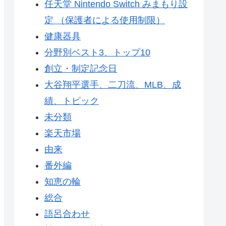
任天堂 Nintendo Switch みまもり設
定 （保護者による使用制限）
健康器具
分野別ベスト3、トップ10
創立・制定記念日
大谷翔平選手、二刀流、MLB、成
績、トピック
未分類
楽天市場
由来
番外編
知恵の輪
総合
語呂合わせ