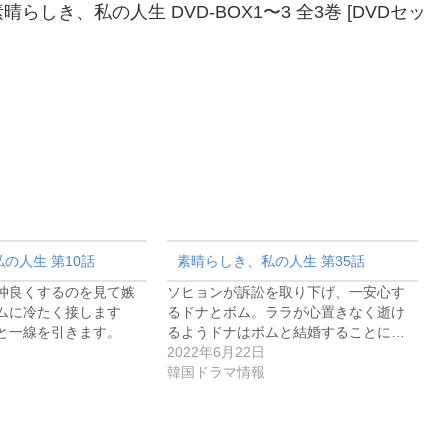
き、私の人生 DVD-BOX1〜3 全3巻 [DVDセッ
の人生 第10話
素晴らしき、私の人生 第35話
仲良くするのを見て嫉
ソヒョンが訴訟を取り下げ、一安心す
ムに冷たく接します
るドナとボム。ララが心置きなく逝け
と一線を引きます。
るようドナはボムと結婚することに…
2022年6月22日
韓国ドラマ情報