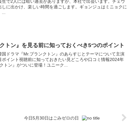
級生で2人には暗い過去がありますが、本社で出会います。チェウ
出しに出かけ、楽しい時間を過ごします。ギョンジュはミニョクに
..
ンクトン』を見る前に知っておくべき5つのポイント
国ドラマ『Mr.プランクトン』のあらすじとテーマについて主演
ポイント視聴前に知っておきたい見どころや口コミ情報2024年
クトン』がついに登場！ユニーク...
今日5月30日はごみゼロの日