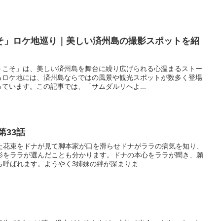
そ」ロケ地巡り｜美しい済州島の撮影スポットを紹
うこそ」は、美しい済州島を舞台に繰り広げられる心温まるストー
るロケ地には、済州島ならではの風景や観光スポットが数多く登場
ています。この記事では、「サムダルリへよ...
第33話
た花束をドナが見て脚本家が口を滑らせドナがララの病気を知り、
影をララが選んだことも分かります。ドナの本心をララが聞き、願
呼ばれます。ようやく3姉妹の絆が深まりま...