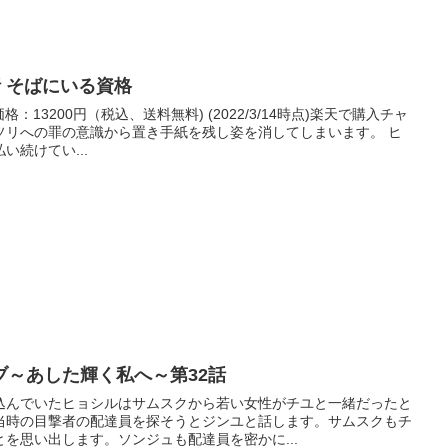
1話 そばにいる資格
 価格：13200円（税込、送料無料) (2022/3/14時点)楽天で購入チャ
ソリへの罪の意識から置き手紙を残し姿を消してしまいます。 ヒ
続けてい...
ブ～あした輝く私へ～第32話
込んでいたヒョシルはサムスクから若い女性がチユと一緒だったと
当時の目撃者の配達員を探そうとジンユと話します。サムスクもチ
を思い出します。ソンジュも配達員を密かに...