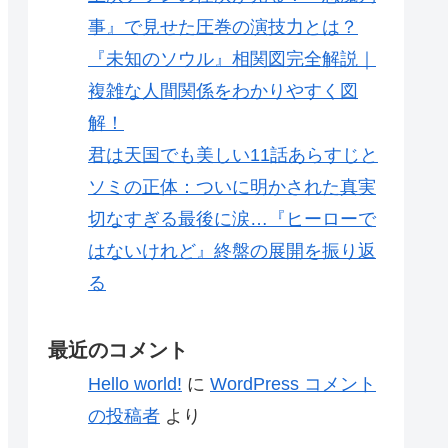
事』で見せた圧巻の演技力とは？
『未知のソウル』相関図完全解説｜
複雑な人間関係をわかりやすく図
解！
君は天国でも美しい11話あらすじと
ソミの正体：ついに明かされた真実
切なすぎる最後に涙…『ヒーローで
はないけれど』終盤の展開を振り返
る
最近のコメント
Hello world!
に
WordPress コメント
の投稿者
より