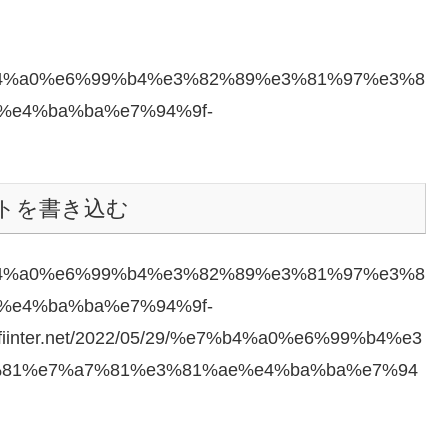
29/%e7%b4%a0%e6%99%b4%e3%82%89%e3%81%97%e3%8
%e4%ba%ba%e7%94%9f-
トを書き込む
29/%e7%b4%a0%e6%99%b4%e3%82%89%e3%81%97%e3%8
%e4%ba%ba%e7%94%9f-
fiinter.net/2022/05/29/%e7%b4%a0%e6%99%b4%e3
81%e7%a7%81%e3%81%ae%e4%ba%ba%e7%94