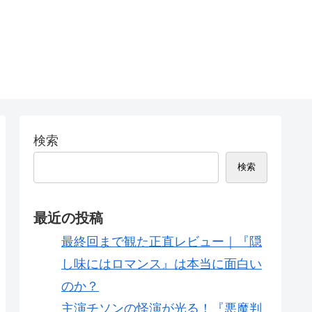
検索
検索
最近の投稿
最終回まで観た正直レビュー｜『隠
し味にはロマンス』は本当に面白い
のか？
主演チソンの怪演が光る！『悪魔判