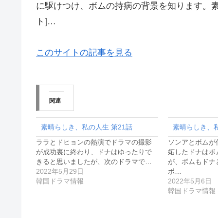
に駆けつけ、ボムの持病の背景を知ります。素晴らし
ト]…
このサイトの記事を見る
関連
素晴らしき、私の人生 第21話
素晴らしき、私
ララとドヒョンの熱演でドラマの撮影
ソンアとボムが
が成功裏に終わり、ドナはゆったりで
妬したドナはボ
きると思いましたが、次のドラマで…
が、ボムもドナ
2022年5月29日
ボ…
韓国ドラマ情報
2022年5月6日
韓国ドラマ情報