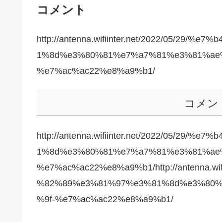
コメント
http://antenna.wifiinter.net/2022/05/
1%8d%e3%80%81%e7%a7%81%e3%81%ae
%e7%ac%ac22%e8%a9%b1/
コメン
http://antenna.wifiinter.net/2022/05/
1%8d%e3%80%81%e7%a7%81%e3%81%ae
%e7%ac%ac22%e8%a9%b1/http://antenna.wi
%82%89%e3%81%97%e3%81%8d%e3%80%
%9f-%e7%ac%ac22%e8%a9%b1/