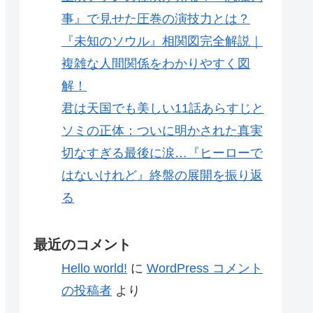
事』で見せた圧巻の演技力とは？
『未知のソウル』相関図完全解説｜
複雑な人間関係をわかりやすく図
解！
君は天国でも美しい11話あらすじと
ソミの正体：ついに明かされた真実
切なすぎる最後に涙…『ヒーローで
はないけれど』終盤の展開を振り返
る
最近のコメント
Hello world!
に
WordPress コメント
の投稿者
より