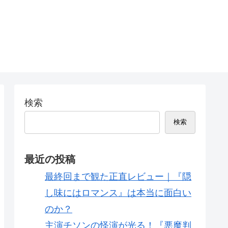
検索
検索
最近の投稿
最終回まで観た正直レビュー｜『隠
し味にはロマンス』は本当に面白い
のか？
主演チソンの怪演が光る！『悪魔判