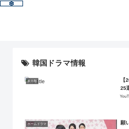
韓国ドラマ情報
【
未分類
25
Yo
願い
ホームドラマ