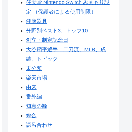
任天堂 Nintendo Switch みまもり設
定 （保護者による使用制限）
健康器具
分野別ベスト3、トップ10
創立・制定記念日
大谷翔平選手、二刀流、MLB、成
績、トピック
未分類
楽天市場
由来
番外編
知恵の輪
総合
語呂合わせ