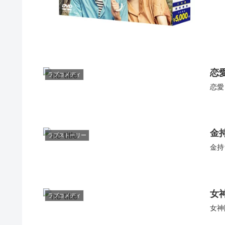
恋
ラブコメディ
恋愛
金
ラブストーリー
金持ち
女
ラブコメディ
女神降