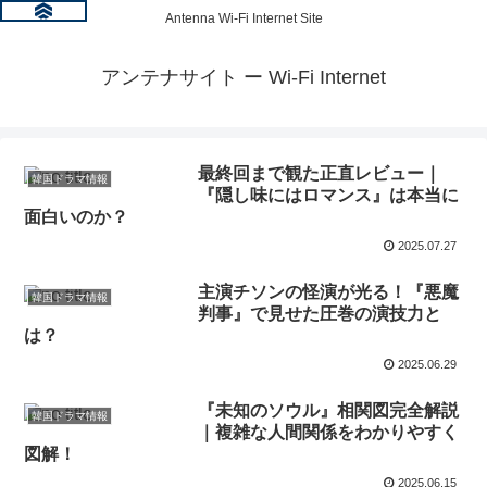
Antenna Wi-Fi Internet Site
アンテナサイト ー Wi-Fi Internet
最終回まで観た正直レビュー｜
韓国ドラマ情報
『隠し味にはロマンス』は本当に
面白いのか？
2025.07.27
主演チソンの怪演が光る！『悪魔
韓国ドラマ情報
判事』で見せた圧巻の演技力と
は？
2025.06.29
『未知のソウル』相関図完全解説
韓国ドラマ情報
｜複雑な人間関係をわかりやすく
図解！
2025.06.15