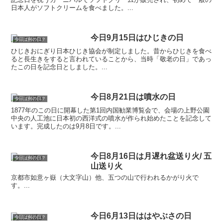
日本人がソフトクリームを食べました。...
今日9月15日はひじきの日
今日は何の日？
ひじきおにぎり日本ひじき協会が制定しました。昔からひじきを食べ
ると長生きをすると言われていることから、当時「敬老の日」であっ
たこの日を記念日としました。...
今日8月21日は噴水の日
今日は何の日？
1877年のこの日に開幕した第1回内国勧業博覧会で、会場の上野公園
中央の人工池に日本初の西洋式の噴水が作られ始めたことを記念して
います。完成したのは9月8日です。...
今日8月16日は月遅れ盆送り火/ 五
今日は何の日？
山送り火
京都市如意ヶ嶽（大文字山）他、五つの山で行われるかがり火で
す。...
今日6月13日ははやぶさの日
今日は何の日？