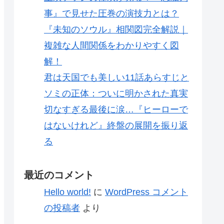
事』で見せた圧巻の演技力とは？
『未知のソウル』相関図完全解説｜
複雑な人間関係をわかりやすく図
解！
君は天国でも美しい11話あらすじと
ソミの正体：ついに明かされた真実
切なすぎる最後に涙…『ヒーローで
はないけれど』終盤の展開を振り返
る
最近のコメント
Hello world!
に
WordPress コメント
の投稿者
より