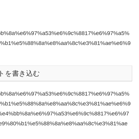
17/%e4%bb%8a%e6%97%a53%e6%9c%8817%e6%97%a5%
0%b1%e5%88%8a%e8%aa%8c%e3%81%ae%e6%9
トを書き込む
17/%e4%bb%8a%e6%97%a53%e6%9c%8817%e6%97%a5%
0%b1%e5%88%8a%e8%aa%8c%e3%81%ae%e6%9
2/03/17/%e4%bb%8a%e6%97%a53%e6%9c%8817%e6%97
e9%80%b1%e5%88%8a%e8%aa%8c%e3%81%ae