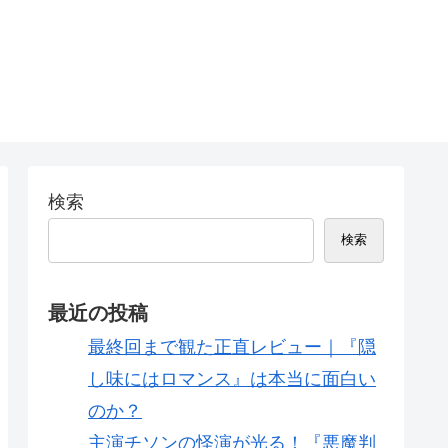
検索
検索
最近の投稿
最終回まで観た正直レビュー｜『隠
し味にはロマンス』は本当に面白い
のか？
主演チソンの怪演が光る！『悪魔判