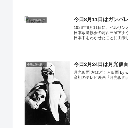
今日8月11日はガンバ
今日は何の日？
1936年8月11日に、ベル
日本放送協会の河西三省アナ
日本中をわかせたことに由来し
今日2月24日は月光仮
今日は何の日？
月光仮面 左はどくろ仮面 by 
産初のテレビ映画『月光仮面』