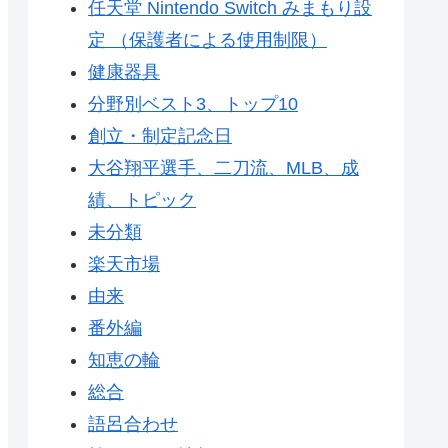
任天堂 Nintendo Switch みまもり設
定 （保護者による使用制限）
健康器具
分野別ベスト3、トップ10
創立・制定記念日
大谷翔平選手、二刀流、MLB、成
績、トピック
未分類
楽天市場
由来
番外編
知恵の輪
総合
語呂合わせ