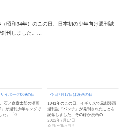
ia1959年（昭和34年）のこの日、日本初の少年向け週刊誌
が創刊しました。…
はサイボーグ009の日
今日7月17日は漫画の日
日、石ノ森章太郎の漫画
1841年のこの日、イギリスで風刺漫画
09』が週刊少年キングで
週刊誌『パンチ』が発刊されたことを
した。「0…
記念しました。そのほか漫画の…
2022年7月17日
今日は何の日？