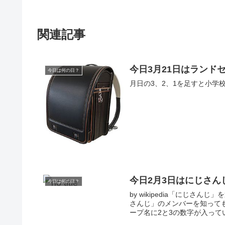
関連記事
今日3月21日はランド
今日は何の日？
月日の3、2、1を足すと小学校
今日2月3日はにじさん
今日は何の日？
by wikipedia「にじさ
さんじ」のメンバーを知って
ープ名に2と3の数字が入ってい