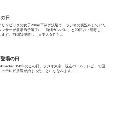
レの日
リンオリンピックの女子200m平泳ぎ決勝で、ラジオの実況をしていた
ウンサーが前畑秀子選手に「前畑ガンバレ」と20回以上連呼し、
ます。前畑は優勝し、日本人女性と...
面登場の日
wikipedia1958年のこの日、ラジオ東京（現在のTBSテレビ）で国
のテレビ放送が始まったことにちなみます。...