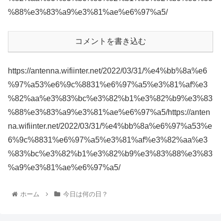
%88%e3%83%a9%e3%81%ae%e6%97%a5/
コメントを書き込む
https://antenna.wifiinter.net/2022/03/31/%e4%bb%8a%e6
%97%a53%e6%9c%8831%e6%97%a5%e3%81%af%e3
%82%aa%e3%83%bc%e3%82%b1%e3%82%b9%e3%83
%88%e3%83%a9%e3%81%ae%e6%97%a5/https://anten
na.wifiinter.net/2022/03/31/%e4%bb%8a%e6%97%a53%e
6%9c%8831%e6%97%a5%e3%81%af%e3%82%aa%e3
%83%bc%e3%82%b1%e3%82%b9%e3%83%88%e3%83
%a9%e3%81%ae%e6%97%a5/
ホーム
今日は何の日？