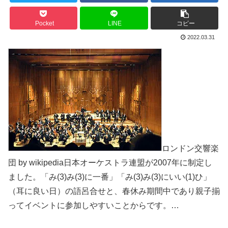
Pocket
LINE
コピー
2022.03.31
ロンドン交響楽
団 by wikipedia日本オーケストラ連盟が2007年に制定し
ました。「み(3)み(3)に一番」「み(3)み(3)にいい(1)ひ」
（耳に良い日）の語呂合せと、春休み期間中であり親子揃
ってイベントに参加しやすいことからです。…