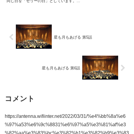
同じ日を「ゼリーの日」としています。...
星も月もあげる 第5話
星も月もあげる 第6話
コメント
https://antenna.wifiinter.net/2022/03/31/%e4%bb%8a%e6
%97%a53%e6%9c%8831%e6%97%a5%e3%81%af%e3
%82%aa%e3%83%bc%e3%82%b1%e3%82%b9%e3%83