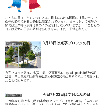
こどもの日（こどものひ）とは、日本における国民の祝日の一つで、
端午の節句である5月5日に制定されています。日本において端午の
節句は江戸時代以降は男の子の記念日となっていますが、「こどもの
日」は男女の子供の区別はありません。また、子供を産んで...
3月18日は点字ブロックの日
今日は何の日？
点字ブロック発祥の地(岡山県中区原尾島)。 by wikipedia1967年3月
18日、岡山県立岡山盲学校に近い国道250号に世界で初めて敷設され
たことに因みます。...
今日7月23日は文月ふみの日
今日は何の日？
1979年から郵政省（現 日本郵政グループ）は毎月23日を「ふみ」の
語呂合せで「ふみの日」としていますが、7月の旧称が「文月」であ