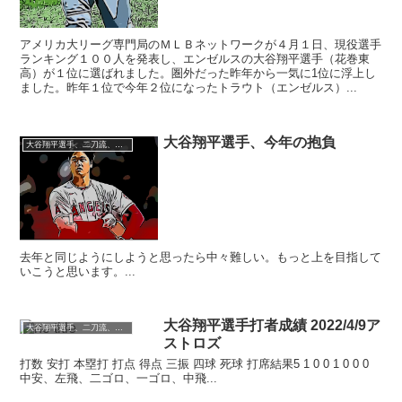
アメリカ大リーグ専門局のＭＬＢネットワークが４月１日、現役選手
ランキング１００人を発表し、エンゼルスの大谷翔平選手（花巻東
高）が１位に選ばれました。圏外だった昨年から一気に1位に浮上し
ました。昨年１位で今年２位になったトラウト（エンゼルス）...
大谷翔平選手、今年の抱負
大谷翔平選手、二刀流、MLB、成績、トピック
去年と同じようにしようと思ったら中々難しい。もっと上を目指して
いこうと思います。...
大谷翔平選手打者成績 2022/4/9ア
大谷翔平選手、二刀流、MLB、成績、トピック
ストロズ
打数 安打 本塁打 打点 得点 三振 四球 死球 打席結果5 1 0 0 1 0 0 0
中安、左飛、二ゴロ、一ゴロ、中飛...