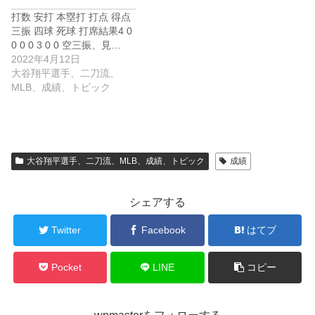
打数 安打 本塁打 打点 得点
三振 四球 死球 打席結果4 0
0 0 0 3 0 0 空三振、見…
2022年4月12日
大谷翔平選手、二刀流、
MLB、成績、トピック
大谷翔平選手、二刀流、MLB、成績、トピック
成績
シェアする
Twitter
Facebook
はてブ
Pocket
LINE
コピー