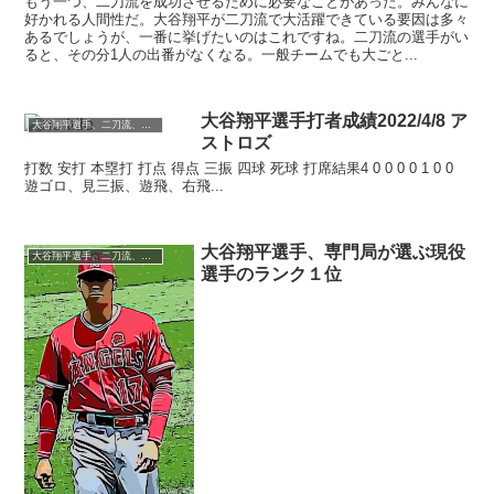
もう一つ、二刀流を成功させるために必要なことがあった。みんなに
好かれる人間性だ。大谷翔平が二刀流で大活躍できている要因は多々
あるでしょうが、一番に挙げたいのはこれですね。二刀流の選手がい
ると、その分1人の出番がなくなる。一般チームでも大ごと...
大谷翔平選手打者成績2022/4/8 ア
大谷翔平選手、二刀流、MLB、成績、トピック
ストロズ
打数 安打 本塁打 打点 得点 三振 四球 死球 打席結果4 0 0 0 0 1 0 0
遊ゴロ、見三振、遊飛、右飛...
大谷翔平選手、専門局が選ぶ現役
大谷翔平選手、二刀流、MLB、成績、トピック
選手のランク１位