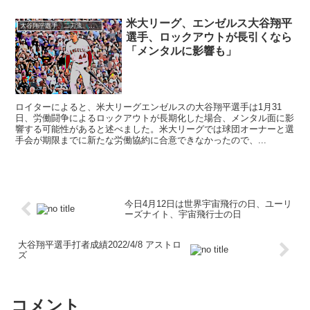
米大リーグ、エンゼルス大谷翔平
大谷翔平選手、二刀流、MLB、成績、トピック
選手、ロックアウトが長引くなら
「メンタルに影響も」
ロイターによると、米大リーグエンゼルスの大谷翔平選手は1月31
日、労働闘争によるロックアウトが長期化した場合、メンタル面に影
響する可能性があると述べました。米大リーグでは球団オーナーと選
手会が期限までに新たな労働協約に合意できなかったので、...
今日4月12日は世界宇宙飛行の日、ユーリ
ーズナイト、宇宙飛行士の日
大谷翔平選手打者成績2022/4/8 アストロ
ズ
コメント