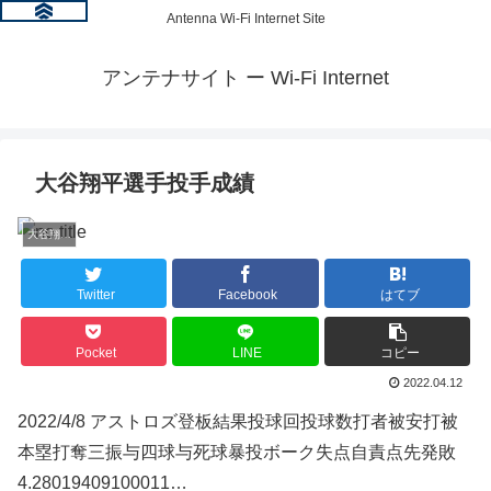
Antenna Wi-Fi Internet Site
アンテナサイト ー Wi-Fi Internet
大谷翔平選手投手成績
大谷翔平選手、二刀流、MLB、成績、トピック
Twitter
Facebook
はてブ
Pocket
LINE
コピー
2022.04.12
2022/4/8 アストロズ登板結果投球回投球数打者被安打被
本塁打奪三振与四球与死球暴投ボーク失点自責点先発敗
4.28019409100011…