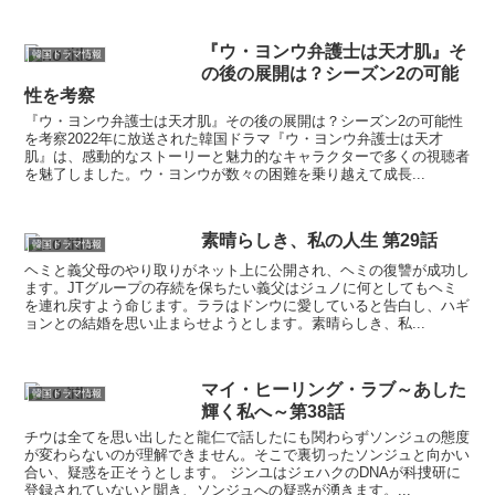
『ウ・ヨンウ弁護士は天才肌』そ
韓国ドラマ情報
の後の展開は？シーズン2の可能
性を考察
『ウ・ヨンウ弁護士は天才肌』その後の展開は？シーズン2の可能性
を考察2022年に放送された韓国ドラマ『ウ・ヨンウ弁護士は天才
肌』は、感動的なストーリーと魅力的なキャラクターで多くの視聴者
を魅了しました。ウ・ヨンウが数々の困難を乗り越えて成長...
素晴らしき、私の人生 第29話
韓国ドラマ情報
ヘミと義父母のやり取りがネット上に公開され、ヘミの復讐が成功し
ます。JTグループの存続を保ちたい義父はジュノに何としてもヘミ
を連れ戻すよう命じます。ララはドンウに愛していると告白し、ハギ
ョンとの結婚を思い止まらせようとします。素晴らしき、私...
マイ・ヒーリング・ラブ～あした
韓国ドラマ情報
輝く私へ～第38話
チウは全てを思い出したと龍仁で話したにも関わらずソンジュの態度
が変わらないのが理解できません。そこで裏切ったソンジュと向かい
合い、疑惑を正そうとします。 ジンユはジェハクのDNAが科捜研に
登録されていないと聞き、ソンジュへの疑惑が湧きます。...