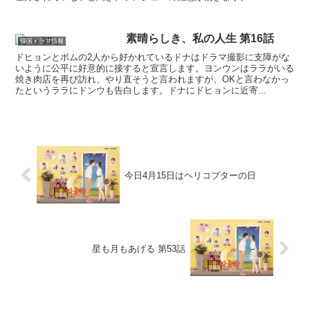
素晴らしき、私の人生 第16話
韓国ドラマ情報
ドヒョンとボムの2人から好かれているドナはドラマ撮影に支障がな
いように公平に好意的に接すると宣言します。ヨンウンはララがいる
焼き肉店を再び訪れ、やり直そうと言われますが、OKと言わなかっ
たというララにドンウも告白します。ドナにドヒョンに近寄...
今日4月15日はヘリコプターの日
星も月もあげる 第53話