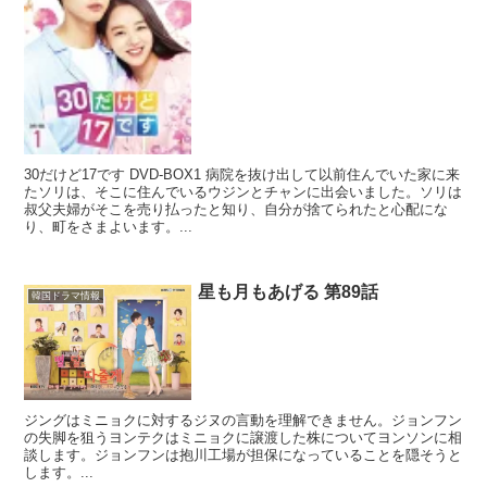
30だけど17です DVD-BOX1 病院を抜け出して以前住んでいた家に来
たソリは、そこに住んでいるウジンとチャンに出会いました。ソリは
叔父夫婦がそこを売り払ったと知り、自分が捨てられたと心配にな
り、町をさまよいます。...
星も月もあげる 第89話
韓国ドラマ情報
ジングはミニョクに対するジヌの言動を理解できません。ジョンフン
の失脚を狙うヨンテクはミニョクに譲渡した株についてヨンソンに相
談します。ジョンフンは抱川工場が担保になっていることを隠そうと
します。...