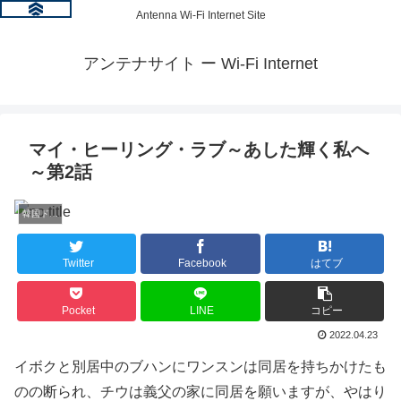
Antenna Wi-Fi Internet Site
アンテナサイト ー Wi-Fi Internet
マイ・ヒーリング・ラブ～あした輝く私へ
～第2話
韓国ドラマ情報
Twitter
Facebook
はてブ
Pocket
LINE
コピー
2022.04.23
イボクと別居中のブハンにワンスンは同居を持ちかけたも
のの断られ、チウは義父の家に同居を願いますが、やはり