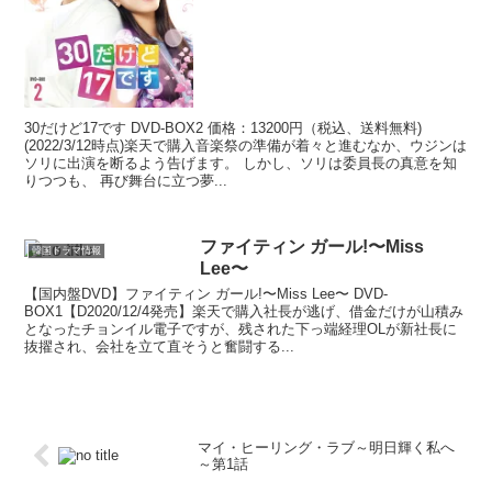
30だけど17です DVD-BOX2 価格：13200円（税込、送料無料)
(2022/3/12時点)楽天で購入音楽祭の準備が着々と進むなか、ウジンは
ソリに出演を断るよう告げます。 しかし、ソリは委員長の真意を知
りつつも、 再び舞台に立つ夢...
ファイティン ガール!〜Miss
韓国ドラマ情報
Lee〜
【国内盤DVD】ファイティン ガール!〜Miss Lee〜 DVD-
BOX1【D2020/12/4発売】楽天で購入社長が逃げ、借金だけが山積み
となったチョンイル電子ですが、残された下っ端経理OLが新社長に
抜擢され、会社を立て直そうと奮闘する...
マイ・ヒーリング・ラブ～明日輝く私へ
～第1話