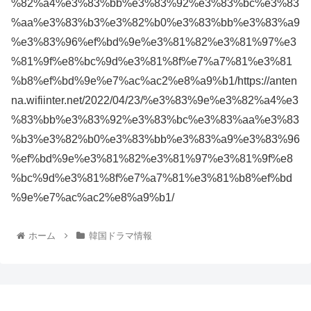
%82%a4%e3%83%bb%e3%83%92%e3%83%bc%e3%83
%aa%e3%83%b3%e3%82%b0%e3%83%bb%e3%83%a9
%e3%83%96%ef%bd%9e%e3%81%82%e3%81%97%e3
%81%9f%e8%bc%9d%e3%81%8f%e7%a7%81%e3%81
%b8%ef%bd%9e%e7%ac%ac2%e8%a9%b1/https://anten
na.wifiinter.net/2022/04/23/%e3%83%9e%e3%82%a4%e3
%83%bb%e3%83%92%e3%83%bc%e3%83%aa%e3%83
%b3%e3%82%b0%e3%83%bb%e3%83%a9%e3%83%96
%ef%bd%9e%e3%81%82%e3%81%97%e3%81%9f%e8
%bc%9d%e3%81%8f%e7%a7%81%e3%81%b8%ef%bd
%9e%e7%ac%ac2%e8%a9%b1/
ホーム
韓国ドラマ情報