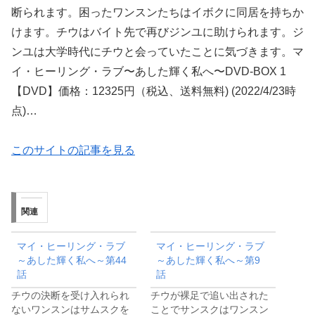
断られます。困ったワンスンたちはイボクに同居を持ちか
けます。チウはバイト先で再びジンユに助けられます。ジ
ンユは大学時代にチウと会っていたことに気づきます。マ
イ・ヒーリング・ラブ〜あした輝く私へ〜DVD-BOX 1
【DVD】価格：12325円（税込、送料無料) (2022/4/23時
点)…
このサイトの記事を見る
関連
マイ・ヒーリング・ラブ
マイ・ヒーリング・ラブ
～あした輝く私へ～第44
～あした輝く私へ～第9
話
話
チウの決断を受け入れられ
チウが裸足で追い出された
ないワンスンはサムスクを
ことでサンスクはワンスン