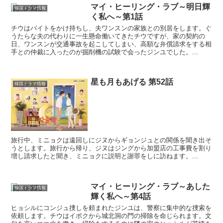
マイ・ヒーリング・ラブ～明日輝
韓国ドラマ情報
く私へ～第1話
チウはバイトをかけ持ちし、夫ワンスンの家族との別居をします。ぐ
うたらな夫の代わりに一生懸命働いてきたチウですが、家の契約の
日、ワンスンが交通事故を起こしてしまい、高額な弁償請求をする相
手との仲裁に入ったのが掘削機の試験で会ったジンユでした。...
星も月もあげる 第52話
韓国ドラマ情報
旅行中、ミニョクは遠回しにジヌからギョンジュとの関係を聞き出そ
うとします。旅行から帰り、ジヌはジングから加盟店の工事費を割り
増し請求したと聞き、ミニョクに説明と謝罪をしに訪ねます。...
マイ・ヒーリング・ラブ～あした
韓国ドラマ情報
輝く私へ～第4話
ヒョシルにコンジュ捜しを頼まれたジンユは、警察に集中的な捜索を
依頼します。チウはイボクから城北洞の門の掃除を命じられます。文