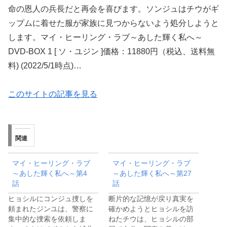
命の恩人の兵長だと再会を喜びます。ソンジュはチウがギ
ップムに着せた服が家族に見つからないよう処分しようと
します。マイ・ヒーリング・ラブ～あした輝く私へ～
DVD-BOX 1 [ ソ・ユジン ]価格：11880円（税込、送料無
料) (2022/5/1時点)…
このサイトの記事を見る
関連
マイ・ヒーリング・ラブ
マイ・ヒーリング・ラブ
～あした輝く私へ～第4
～あした輝く私へ～第27
話
話
ヒョシルにコンジュ捜しを
断片的な記憶が戻り真実を
頼まれたジンユは、警察に
確かめようとヒョシルを訪
集中的な捜索を依頼しま
ねたチウは、ヒョシルの部