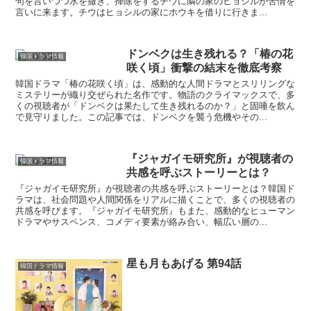
句を言いつつ水を撒き、掃除をするチウに隣の家のヒョシルが苦情を
言いに来ます。チウはヒョシルの家にホウキを借りに行きま...
ドンベクは生き残れる？「椿の花
韓国ドラマ情報
咲く頃」衝撃の結末を徹底考察
韓国ドラマ「椿の花咲く頃」は、感動的な人間ドラマとスリリングな
ミステリーが織り交ぜられた名作です。物語のクライマックスで、多
くの視聴者が「ドンベクは果たして生き残れるのか？」と固唾を飲ん
で見守りました。この記事では、ドンベクを襲う危機やその...
『ジャガイモ研究所』が視聴者の
韓国ドラマ情報
共感を呼ぶストーリーとは？
『ジャガイモ研究所』が視聴者の共感を呼ぶストーリーとは？韓国ド
ラマは、社会問題や人間関係をリアルに描くことで、多くの視聴者の
共感を呼びます。『ジャガイモ研究所』もまた、感動的なヒューマン
ドラマやサスペンス、コメディ要素が絡み合い、幅広い層の...
星も月もあげる 第94話
韓国ドラマ情報