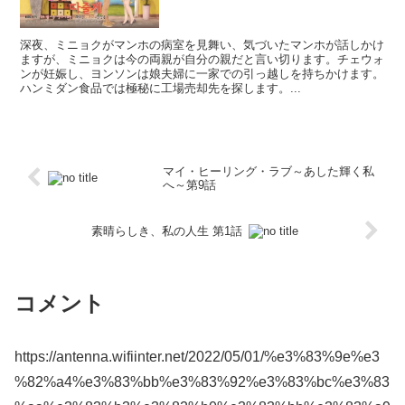
深夜、ミニョクがマンホの病室を見舞い、気づいたマンホが話しかけ
ますが、ミニョクは今の両親が自分の親だと言い切ります。チェウォ
ンが妊娠し、ヨンソンは娘夫婦に一家での引っ越しを持ちかけます。
ハンミダン食品では極秘に工場売却先を探します。...
マイ・ヒーリング・ラブ～あした輝く私
へ～第9話
素晴らしき、私の人生 第1話
コメント
https://antenna.wifiinter.net/2022/05/01/%e3%83%9e%e3
%82%a4%e3%83%bb%e3%83%92%e3%83%bc%e3%83