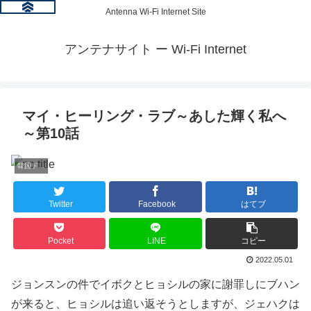
Antenna Wi-Fi Internet Site
アンテナサイト ー Wi-Fi Internet
マイ・ヒーリング・ラブ～あした輝く私へ
～第10話
韓国ドラマ情報
Twitter
Facebook
はてブ
Pocket
LINE
コピー
2022.05.01
ジョンスンの件でイボクとヒョシルの家に謝罪しにブハン
が来ると、ヒョシルは追い返そうとしますが、ジェハクは