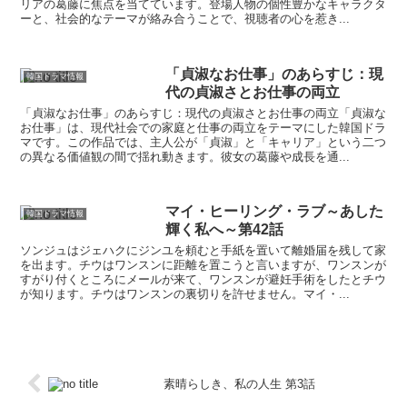
リアの葛藤に焦点を当てています。登場人物の個性豊かなキャラクタ
ーと、社会的なテーマが絡み合うことで、視聴者の心を惹き...
「貞淑なお仕事」のあらすじ：現
韓国ドラマ情報
代の貞淑さとお仕事の両立
「貞淑なお仕事」のあらすじ：現代の貞淑さとお仕事の両立「貞淑な
お仕事」は、現代社会での家庭と仕事の両立をテーマにした韓国ドラ
マです。この作品では、主人公が「貞淑」と「キャリア」という二つ
の異なる価値観の間で揺れ動きます。彼女の葛藤や成長を通...
マイ・ヒーリング・ラブ～あした
韓国ドラマ情報
輝く私へ～第42話
ソンジュはジェハクにジンユを頼むと手紙を置いて離婚届を残して家
を出ます。チウはワンスンに距離を置こうと言いますが、ワンスンが
すがり付くところにメールが来て、ワンスンが避妊手術をしたとチウ
が知ります。チウはワンスンの裏切りを許せません。マイ・...
素晴らしき、私の人生 第3話