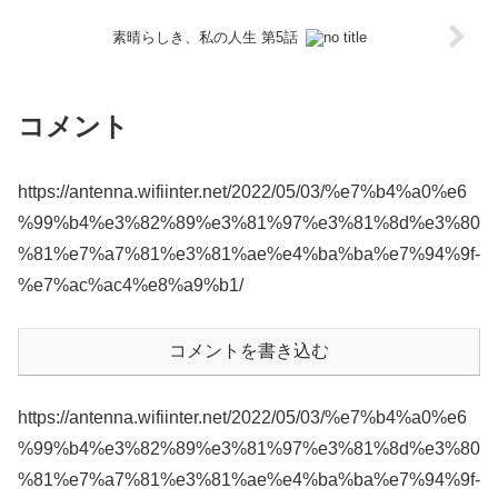
素晴らしき、私の人生 第5話
コメント
https://antenna.wifiinter.net/2022/05/03/%e7%b4%a0%e6
%99%b4%e3%82%89%e3%81%97%e3%81%8d%e3%80
%81%e7%a7%81%e3%81%ae%e4%ba%ba%e7%94%9f-
%e7%ac%ac4%e8%a9%b1/
コメントを書き込む
https://antenna.wifiinter.net/2022/05/03/%e7%b4%a0%e6
%99%b4%e3%82%89%e3%81%97%e3%81%8d%e3%80
%81%e7%a7%81%e3%81%ae%e4%ba%ba%e7%94%9f-