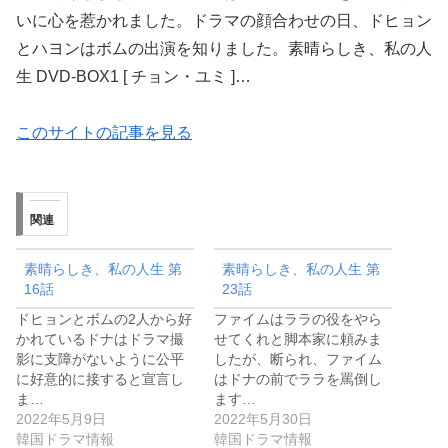
いに心を惹かれました。ドラマの顔合わせの日、ドヒョン
とハヨンはボムの出演を知りました。素晴らしき、私の人
生 DVD-BOX1 [ チョン・ユミ ]…
このサイトの記事を見る
関連
素晴らしき、私の人生 第
素晴らしき、私の人生 第
16話
23話
ドヒョンとボムの2人から好
ファイムはララの役をやら
かれているドナはドラマ撮
せてくれと脚本家に頼みま
影に支障がないように公平
したが、断られ、ファイム
に好意的に接すると宣言し
はドナの前でララを罵倒し
ま…
ます…
2022年5月9日
2022年5月30日
韓国ドラマ情報
韓国ドラマ情報