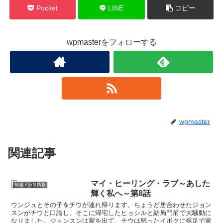
Pocket
LINE
コピー
wpmasterをフォローする
wpmaster
関連記事
マイ・ヒーリング・ラブ～あした
韓国ドラマ情報
輝く私へ～第8話
ウンジュとその子をチウが連れ帰ります。ちょうど居合わせたジョン
スンがチウと口論し、そこに帰宅したヒョシルと結局門前で大騒動に
なりました。ジョンスンは家を出て、チウは怒ったイボクに裸足で家