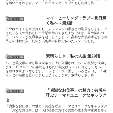
を追い出されます。マイ・ヒーリング・ラブ〜あした輝く私...
マイ・ヒーリング・ラブ～明日輝
韓国ドラマ情報
く私へ～第1話
チウはバイトをかけ持ちし、夫ワンスンの家族との別居をします。ぐ
うたらな夫の代わりに一生懸命働いてきたチウですが、家の契約の
日、ワンスンが交通事故を起こしてしまい、高額な弁償請求をする相
手との仲裁に入ったのが掘削機の試験で会ったジンユでした。...
素晴らしき、私の人生 第29話
韓国ドラマ情報
ヘミと義父母のやり取りがネット上に公開され、ヘミの復讐が成功し
ます。JTグループの存続を保ちたい義父はジュノに何としてもヘミ
を連れ戻すよう命じます。ララはドンウに愛していると告白し、ハギ
ョンとの結婚を思い止まらせようとします。素晴らしき、私...
「貞淑なお仕事」の魅力：共感を
韓国ドラマ情報
呼ぶテーマとユニークなキャラク
ター
「貞淑なお仕事」の魅力：共感を呼ぶテーマとユニークなキャラクタ
ー「貞淑なお仕事」は、現代社会における女性の生き方や家庭とキャ