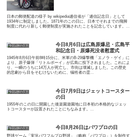
日本の郵便配達の様子 by wikipedia逓信省が「逓信記念日」として
1934年に制定しました。1871年のこの日に、日本でそれまでの飛脚
制度に代わり新しく郵便制度が実施されたことを記念しています。...
今日8月6日は広島原爆忌・広島平
今日は何の日？
和記念日・原爆死没者慰霊式
1945年8月6日午前8時15分に、米軍のB-29爆撃機「エノラ・ゲイ」に
より、原子爆弾「リトルボーイ」が広島に投下されました。これによ
り、一瞬のうちに14万人が死亡し、市街は壊滅しました。この歴史
的悲劇から目をそむけないために、犠牲者の霊...
今日7月9日はジェットコースター
今日は何の日？
の日
1955年のこの日に開園した後楽園遊園地に日本初の本格的なジェッ
トコースターが設置されたことにちなみます。...
今日8月26日はパワプロの日
今日は何の日？
野球ゲーム「実況パワフルプロ野球」（略称「パワプロ」）を制作す