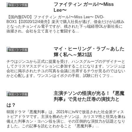
ファイティン ガール!〜Miss
韓国ドラマ情報
Lee〜
【国内盤DVD】ファイティン ガール!〜Miss Lee〜 DVD-
BOX1【D2020/12/4発売】楽天で購入社長が逃げ、借金だけが山積み
となったチョンイル電子ですが、残された下っ端経理OLが新社長に
抜擢され、会社を立て直そうと奮闘する...
マイ・ヒーリング・ラブ～あした
韓国ドラマ情報
輝く私へ～第21話
チウはジンユから正式に提案を受け、ハンスグループのデザイナーと
してクリスマスエディションに参加することになります。ソンジュは
会社に掲示されたチユの写真を会議に出席するチウが見るのではない
かと心配します。ワンスンはイボクの手前、試験に行くフリ...
主演チソンの怪演が光る！『悪魔
韓国ドラマ情報
判事』で見せた圧巻の演技力と
は？
韓国ドラマ『悪魔判事』は、2021年にtvNで放送された社会派ディス
トピアドラマです。主演を務めたチソンは、カリスマ性と狂気を兼ね
備えた判事カン・ヨハン役を演じ、その圧倒的な演技力が話題となり
ました。この記事を読むとわかること 『悪魔判事』...