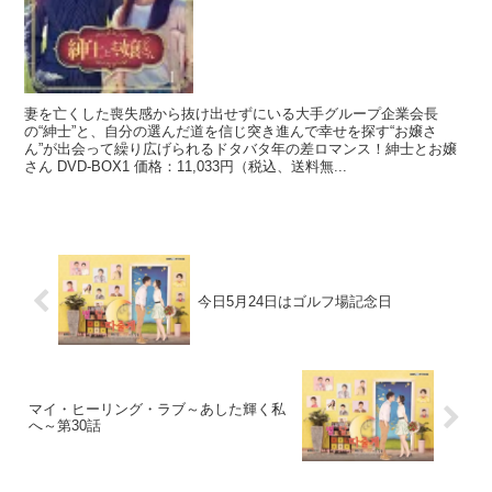
妻を亡くした喪失感から抜け出せずにいる大手グループ企業会長
の“紳士”と、自分の選んだ道を信じ突き進んで幸せを探す“お嬢さ
ん”が出会って繰り広げられるドタバタ年の差ロマンス！紳士とお嬢
さん DVD-BOX1 価格：11,033円（税込、送料無...
今日5月24日はゴルフ場記念日
マイ・ヒーリング・ラブ～あした輝く私
へ～第30話