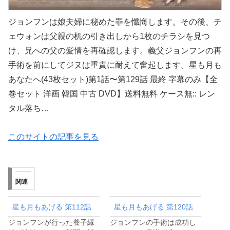
ジョンフンは娘夫婦に秘めた罪を懺悔します。その後、チ
ェウォンは父親の机の引き出しから1枚のチラシを見つ
け、兄への父の愛情を再確認します。義父ジョンフンの再
手術を前にしてジヌは重責に耐えて奮起します。星も月も
あなたへ(43枚セット)第1話〜第129話 最終 字幕のみ【全
巻セット 洋画 韓国 中古 DVD】送料無料 ケース無:: レン
タル落ち…
このサイトの記事を見る
関連
星も月もあげる 第112話
星も月もあげる 第120話
ジョンフンが行った養子縁
ジョンフンの手術は成功し