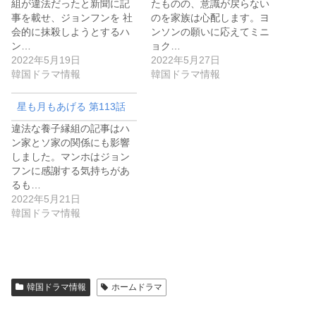
組が違法だったと新聞に記
たものの、意識が戻らない
事を載せ、ジョンフンを 社
のを家族は心配します。ヨ
会的に抹殺しようとするハ
ンソンの願いに応えてミニ
ン…
ョク…
2022年5月19日
2022年5月27日
韓国ドラマ情報
韓国ドラマ情報
星も月もあげる 第113話
違法な養子縁組の記事はハ
ン家とソ家の関係にも影響
しました。マンホはジョン
フンに感謝する気持ちがあ
るも…
2022年5月21日
韓国ドラマ情報
韓国ドラマ情報
ホームドラマ