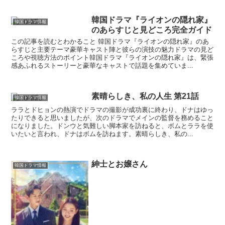
韓国ドラマ『ライオンの隠れ家』
韓国ドラマ情報
のあらすじと見どころ完全ガイド
この記事を読むとわかること 韓国ドラマ『ライオンの隠れ家』のあ
らすじと主要テーマ豪華キャスト陣と彼らの演技の魅力ドラマの見ど
ころや視聴方法のポイント韓国ドラマ『ライオンの隠れ家』は、緊張
感あふれるストーリーと豪華なキャストで話題を集めていま...
素晴らしき、私の人生 第21話
韓国ドラマ情報
ララとドヒョンの熱演でドラマの撮影が成功裏に終わり、ドナはゆっ
たりできると思いましたが、次のドラマでメインの監督を務めること
になりました。ドンウと気難しい脚本家を訪ねると、ボムとララを使
いたいと言われ、ドナはボムを訪ねます。素晴らしき、私の...
紳士とお嬢さん
韓国ドラマ情報