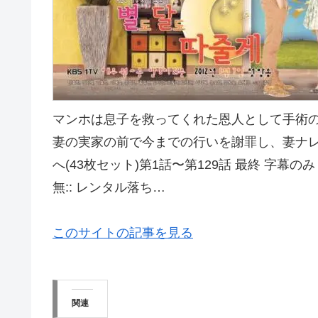
マンホは息子を救ってくれた恩人として手術
妻の実家の前で今までの行いを謝罪し、妻ナ
へ(43枚セット)第1話〜第129話 最終 字幕の
無:: レンタル落ち…
このサイトの記事を見る
関連