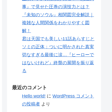
事』で見せた圧巻の演技力とは？
『未知のソウル』相関図完全解説｜
複雑な人間関係をわかりやすく図
解！
君は天国でも美しい11話あらすじと
ソミの正体：ついに明かされた真実
切なすぎる最後に涙…『ヒーローで
はないけれど』終盤の展開を振り返
る
最近のコメント
Hello world!
に
WordPress コメント
の投稿者
より