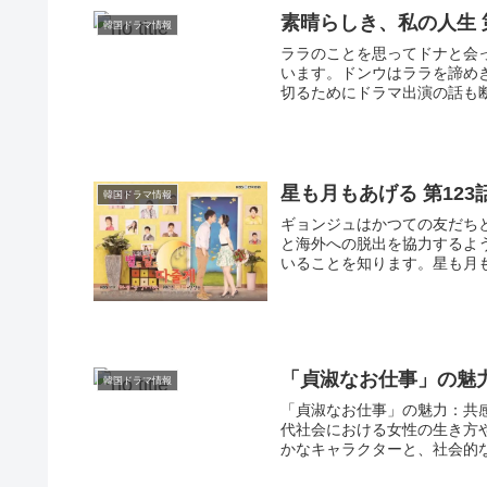
素晴らしき、私の人生 
韓国ドラマ情報
ララのことを思ってドナと会
います。ドンウはララを諦め
切るためにドラマ出演の話も断
星も月もあげる 第123
韓国ドラマ情報
ギョンジュはかつての友だち
と海外への脱出を協力するよ
いることを知ります。星も月もあな
「貞淑なお仕事」の魅
韓国ドラマ情報
「貞淑なお仕事」の魅力：共
代社会における女性の生き方
かなキャラクターと、社会的な