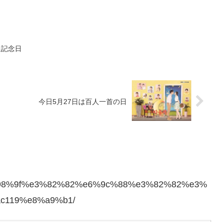
通記念日
今日5月27日は百人一首の日
26/%e6%98%9f%e3%82%82%e6%9c%88%e3%82%82%e3%
c119%e8%a9%b1/