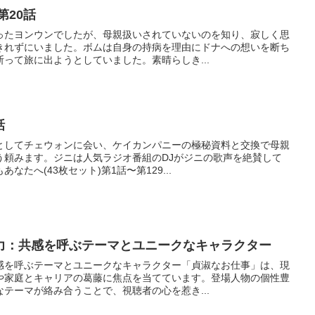
第20話
ったヨンウンでしたが、母親扱いされていないのを知り、寂しく思
きれずにいました。ボムは自身の持病を理由にドナへの想いを断ち
って旅に出ようとしていました。素晴らしき...
話
としてチェウォンに会い、ケイカンパニーの極秘資料と交換で母親
う頼みます。ジニは人気ラジオ番組のDJがジニの歌声を絶賛して
たへ(43枚セット)第1話〜第129...
力：共感を呼ぶテーマとユニークなキャラクター
感を呼ぶテーマとユニークなキャラクター「貞淑なお仕事」は、現
や家庭とキャリアの葛藤に焦点を当てています。登場人物の個性豊
テーマが絡み合うことで、視聴者の心を惹き...