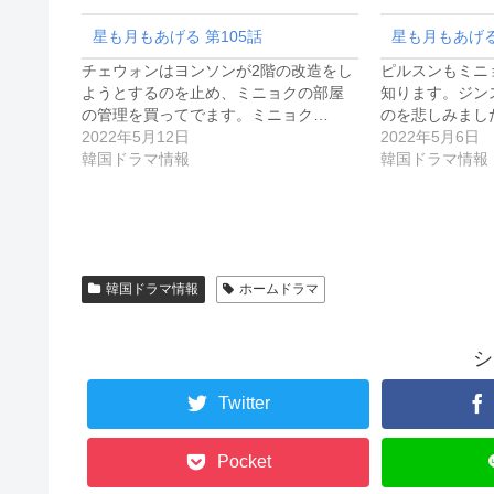
星も月もあげる 第105話
星も月もあげる
チェウォンはヨンソンが2階の改造をし
ピルスンもミニ
ようとするのを止め、ミニョクの部屋
知ります。ジン
の管理を買ってでます。ミニョク…
のを悲しみまし
2022年5月12日
2022年5月6日
韓国ドラマ情報
韓国ドラマ情報
韓国ドラマ情報
ホームドラマ
シ
Twitter
Pocket