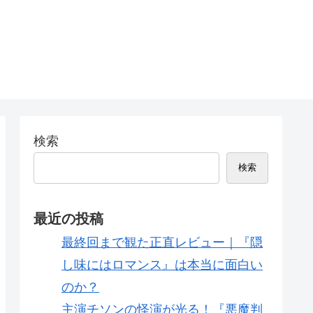
検索
検索
最近の投稿
最終回まで観た正直レビュー｜『隠
し味にはロマンス』は本当に面白い
のか？
主演チソンの怪演が光る！『悪魔判