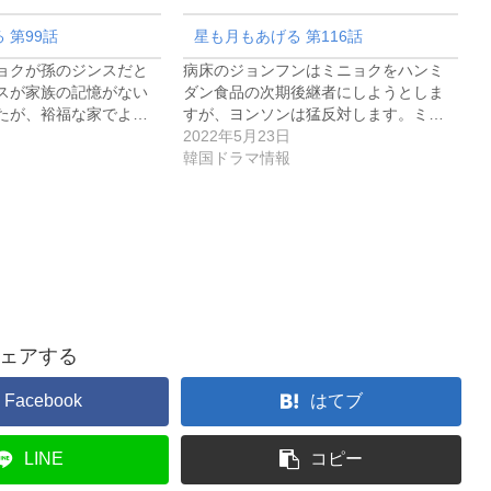
 第99話
星も月もあげる 第116話
ョクが孫のジンスだと
病床のジョンフンはミニョクをハンミ
スが家族の記憶がない
ダン食品の次期後継者にしようとしま
たが、裕福な家でよ…
すが、ヨンソンは猛反対します。ミ…
2022年5月23日
韓国ドラマ情報
ェアする
Facebook
はてブ
LINE
コピー