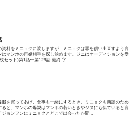
話
の資料をミニョクに渡しますが、ミニョクは罪を償い出直すよう言
ンはマンホの再婚相手を探し始めます。ジニはオーディションを受
セット)第1話〜第129話 最終 字...
韓服を買ってあげ、食事も一緒にするとき、ミニョクも商談のため
すると、マンホの母親はマンホの若いときやジヌにも似ていると言
ジョンフンにミニョクとどこで出会ったか聞...