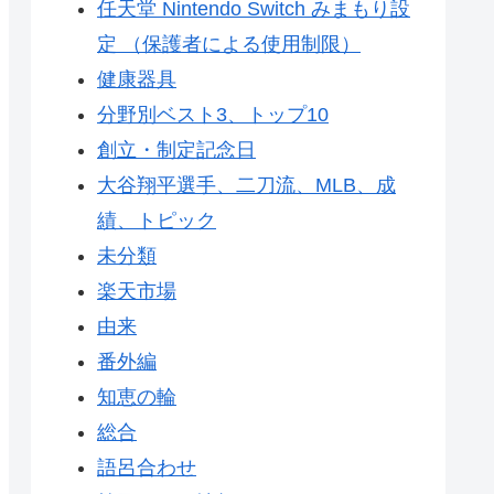
任天堂 Nintendo Switch みまもり設
定 （保護者による使用制限）
健康器具
分野別ベスト3、トップ10
創立・制定記念日
大谷翔平選手、二刀流、MLB、成
績、トピック
未分類
楽天市場
由来
番外編
知恵の輪
総合
語呂合わせ