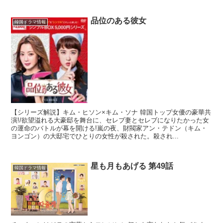
品位のある彼女
韓国ドラマ情報
【シリーズ解説】キム・ヒソン×キム・ソナ 韓国トップ女優の豪華共
演!/欲望溢れる大豪邸を舞台に、セレブ妻とセレブになりたかった女
の運命のバトルが幕を開ける!嵐の夜、財閥家アン・テドン（キム・
ヨンゴン）の大邸宅でひとりの女性が殺された。殺され...
星も月もあげる 第49話
韓国ドラマ情報