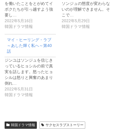
を働いたことをとがめてイ
ソンジュの態度が変わらな
ボクたちが引っ越すよう強
いのが理解できません。そ
要し…
こで…
2022年5月16日
2022年5月29日
韓国ドラマ情報
韓国ドラマ情報
マイ・ヒーリング・ラブ
～あした輝く私へ～第40
話
ジンユはソンジュを信じき
っているヒョシルの前で真
実を話します。怒ったヒョ
シルは怒りと興奮のあまり
倒れ…
2022年5月31日
韓国ドラマ情報
韓国ドラマ情報
サクセスラブストーリー