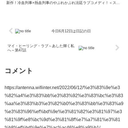
新作！冷血判事×熱血判事のやぶれかぶれ法廷ラブコメディ！＜ス...
今日6月12日は日記の日
マイ・ヒーリング・ラブ～あした輝く私
へ～第47話
コメント
https://antenna.wifiinter.net/2022/06/12/%e3%83%9e%e3
%82%a4%e3%83%bb%e3%83%92%e3%83%bc%e3%83
%aa%e3%83%b3%e3%82%b0%e3%83%bb%e3%83%a9
%e3%83%96%ef%bd%9e%e3%81%82%e3%81%97%e3
%81%9f%e8%bc%9d%e3%81%8f%e7%a7%81%e3%81
%b8%ef%bd%9e%e7%ac%ac46%e8%a9%b1/