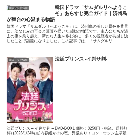
韓国ドラマ「サムダルリへようこ
韓国ドラマ情報
そ」あらすじ完全ガイド｜済州島
が舞台の心温まる物語
韓国ドラマ「サムダルリへようこそ」は、済州島の美しい景色を背景
に、幼なじみの再会と葛藤を描いた感動の物語です。主人公たちが過
去の傷を乗り越え、新たな人生を歩む姿に、多くの視聴者が共感し涙
したことで話題になりました。この記事では、「サムダルリ...
法廷プリンス -イ判サ判-
韓国ドラマ情報
法廷プリンス – イ判サ判 – DVD-BOX1 価格：8250円（税込、送料無
料) (2023/1/24時点)内容紹介その恋、異議あり！ヨン・ウジン主演最