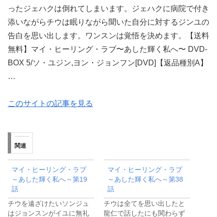
ったジェハクは倒れてしまいます。ジェハクに病院で付き
添いながらチウは眠りながら聞いた自分に対するジンユの
告白を思い出します。ワンスンは覚悟を決めます。【送料
無料】マイ・ヒーリング・ラブ〜あした輝く私へ〜 DVD-
BOX 5/ソ・ユジン,ヨン・ジョンフン[DVD]【返品種別A】
…
このサイトの記事を見る
関連
マイ・ヒーリング・ラブ
マイ・ヒーリング・ラブ
～あした輝く私へ～第19
～あした輝く私へ～第38
話
話
チウを遠ざけたいソンジュ
チウは全てを思い出したと
はジョンスンがイユに無礼
龍仁で話したにも関わらず