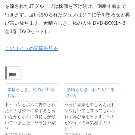
を流されたJTグループは株価を下げ続け、倒産寸前まで
行きます。追い詰められたジュノはジニに子を堕ろせと再
び言い放ちます。素晴らしき、私の人生 DVD-BOX1〜3
全3巻 [DVDセット]…
このサイトの記事を見る
関連
素晴らしき、私の人生 第
素晴らしき、私の人生 第
17話
27話
ドヒョンとボムに告白され
ララに結婚を申し込んだド
たドナは公平に接すると言
ンウはいても立ってもいら
いながらボムに気持ちが傾
れず再び家を出ます。ヘミ
いていました。ララは15歳
がジュノの浮気相手のユ・
下…
ジニ…
2022年5月9日
2022年6月3日