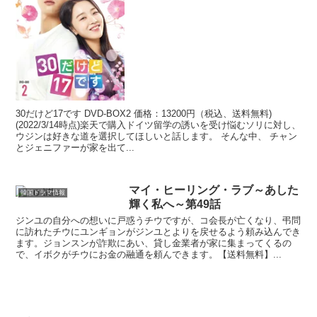
30だけど17です DVD-BOX2 価格：13200円（税込、送料無料)
(2022/3/14時点)楽天で購入ドイツ留学の誘いを受け悩むソリに対し、
ウジンは好きな道を選択してほしいと話します。 そんな中、 チャン
とジェニファーが家を出て...
マイ・ヒーリング・ラブ～あした
韓国ドラマ情報
輝く私へ～第49話
ジンユの自分への想いに戸惑うチウですが、コ会長が亡くなり、弔問
に訪れたチウにユンギョンがジンユとよりを戻せるよう頼み込んでき
ます。ジョンスンが詐欺にあい、貸し金業者が家に集まってくるの
で、イボクがチウにお金の融通を頼んできます。【送料無料】...