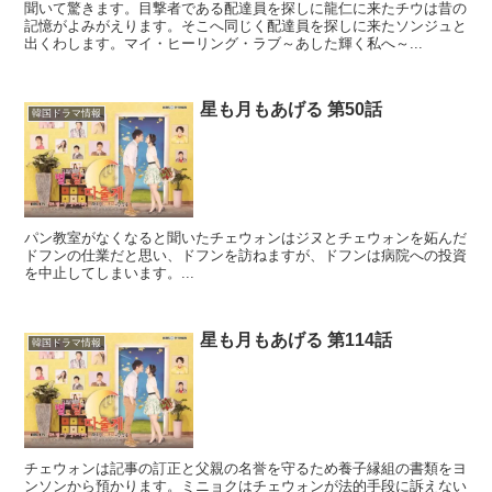
聞いて驚きます。目撃者である配達員を探しに龍仁に来たチウは昔の
記憶がよみがえります。そこへ同じく配達員を探しに来たソンジュと
出くわします。マイ・ヒーリング・ラブ～あした輝く私へ～...
星も月もあげる 第50話
韓国ドラマ情報
パン教室がなくなると聞いたチェウォンはジヌとチェウォンを妬んだ
ドフンの仕業だと思い、ドフンを訪ねますが、ドフンは病院への投資
を中止してしまいます。...
星も月もあげる 第114話
韓国ドラマ情報
チェウォンは記事の訂正と父親の名誉を守るため養子縁組の書類をヨ
ンソンから預かります。ミニョクはチェウォンが法的手段に訴えない