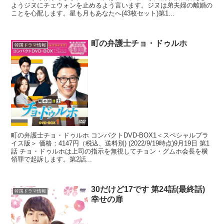
ようジヌにチェウォンを止めるよう言います。ジヌは弟夫婦の離婚の
ことを心配します。星も月もあなたへ(43枚セット)第1...
町の弁護士チョ・ドゥルホ
韓国ドラマ情報
町の弁護士チョ・ドゥルホ コンパクトDVD-BOX1＜スペシャルプラ
イス版＞ 価格：4147円（税込、送料別) (2022/9/19時点)9月19日 第1
話 チョ・ドゥルホは上司の指示を無視してチョン・グムホ会長を横
領罪で起訴します。第2話...
30だけど17です 第24話(最終話)
韓国ドラマ情報
幸せの扉