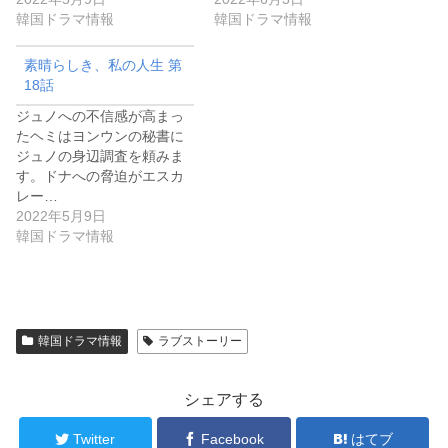
韓国ドラマ情報
韓国ドラマ情報
素晴らしき、私の人生 第
18話
ジュノへの不信感が高まっ
たヘミはヨンウンの秘書に
ジュノの身辺調査を頼みま
す。ドナへの脅迫がエスカ
レー…
2022年5月9日
韓国ドラマ情報
韓国ドラマ情報
ラブストーリー
シェアする
Twitter
Facebook
はてブ