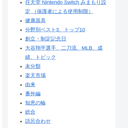
任天堂 Nintendo Switch みまもり設
定 （保護者による使用制限）
健康器具
分野別ベスト3、トップ10
創立・制定記念日
大谷翔平選手、二刀流、MLB、成
績、トピック
未分類
楽天市場
由来
番外編
知恵の輪
総合
語呂合わせ