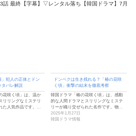
23話 最終【字幕】▽レンタル落ち【韓国ドラマ】7月
頃」犯人の正体とドン
ドンベクは生き残れる？「椿の花咲
ネタバレ解説
く頃」衝撃の結末を徹底考察
の花咲く頃」は、温か
韓国ドラマ「椿の花咲く頃」は、感動
スリリングなミステリ
的な人間ドラマとスリリングなミステ
れた人気作品です。…
リーが織り交ぜられた名作です。物…
2025年1月27日
韓国ドラマ情報