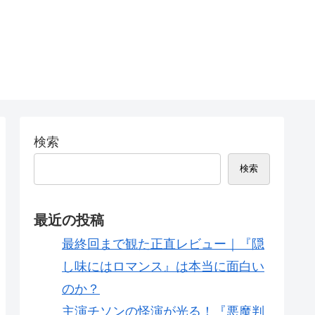
検索
検索
最近の投稿
最終回まで観た正直レビュー｜『隠
し味にはロマンス』は本当に面白い
のか？
主演チソンの怪演が光る！『悪魔判