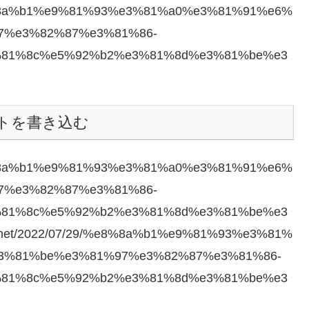
/29/%e8%8a%b1%e9%81%93%e3%81%a0%e3%81%91%e6%
7%e3%82%87%e3%81%86-
81%8c%e5%92%b2%e3%81%8d%e3%81%be%e3
トを書き込む
/29/%e8%8a%b1%e9%81%93%e3%81%a0%e3%81%91%e6%
7%e3%82%87%e3%81%86-
81%8c%e5%92%b2%e3%81%8d%e3%81%be%e3
ter.net/2022/07/29/%e8%8a%b1%e9%81%93%e3%81%
3%81%be%e3%81%97%e3%82%87%e3%81%86-
81%8c%e5%92%b2%e3%81%8d%e3%81%be%e3