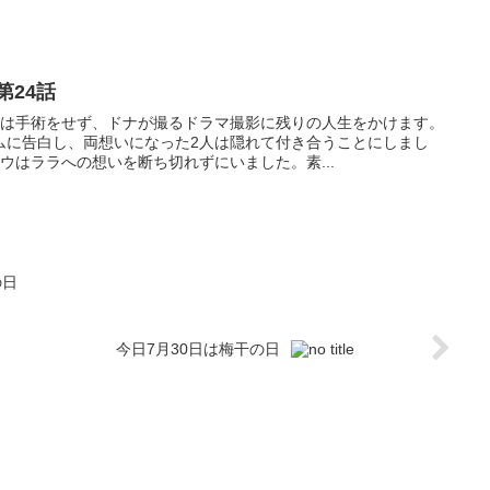
第24話
ラは手術をせず、ドナが撮るドラマ撮影に残りの人生をかけます。
ムに告白し、両想いになった2人は隠れて付き合うことにしまし
ウはララへの想いを断ち切れずにいました。素...
の日
今日7月30日は梅干の日