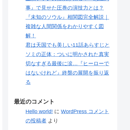
事』で見せた圧巻の演技力とは？
『未知のソウル』相関図完全解説｜
複雑な人間関係をわかりやすく図
解！
君は天国でも美しい11話あらすじと
ソミの正体：ついに明かされた真実
切なすぎる最後に涙…『ヒーローで
はないけれど』終盤の展開を振り返
る
最近のコメント
Hello world!
に
WordPress コメント
の投稿者
より