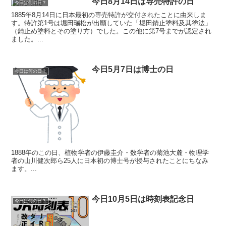
今日8月14日は専売特許の日
今日は何の日？
1885年8月14日に日本最初の専売特許が交付されたことに由来しま
す。特許第1号は堀田瑞松が出願していた「堀田錆止塗料及其塗法」
（錆止め塗料とその塗り方）でした。この他に第7号までが認定され
ました。...
今日5月7日は博士の日
今日は何の日？
1888年のこの日、植物学者の伊藤圭介・数学者の菊池大麓・物理学
者の山川健次郎ら25人に日本初の博士号が授与されたことにちなみ
ます。...
今日10月5日は時刻表記念日
今日は何の日？