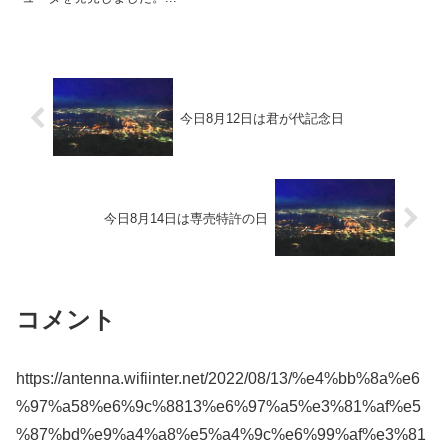
今日8月12日は君が代記念日
今日8月14日は専売特許の日
コメント
https://antenna.wifiinter.net/2022/08/13/%e4%bb%8a%e6
%97%a58%e6%9c%8813%e6%97%a5%e3%81%af%e5
%87%bd%e9%a4%a8%e5%a4%9c%e6%99%af%e3%81