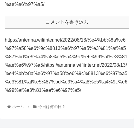
%ae%e6%97%a5/
コメントを書き込む
https://antenna.wifiinter.net/2022/08/13/%e4%bb%8a%e6
%97%a58%e6%9c%8813%e6%97%a5%e3%81%af%e5
%87%bd%e9%a4%a8%e5%a4%9c%e6%99%af%e3%81
%ae%e6%97%a5/https://antenna.wifiinter.net/2022/08/13/
%e4%bb%8a%e6%97%a58%e6%9c%8813%e6%97%a5
%e3%81%af%e5%87%bd%e9%a4%a8%e5%a4%9c%e6
%99%af%e3%81%ae%e6%97%a5/
ホーム
今日は何の日？