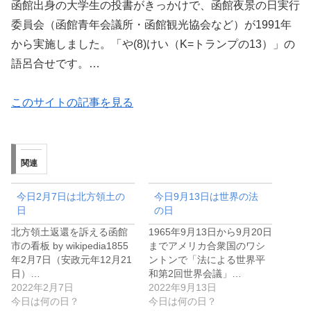
函館出身の大学生の投書がきっかけで、函館夜景の日実行
委員会（函館青年会議所・函館観光協会など）が1991年
から実施しました。「や(8)けい（K=トランプの13）」の
語呂合せです。…
このサイトの記事を見る
関連
今日2月7日は北方領土の
今日9月13日は世界の法
日
の日
北方領土返還を訴える函館
1965年9月13日から9月20日
市の看板 by wikipedia1855
までアメリカ合衆国のワシ
年2月7日（安政元年12月21
ントンで「法による世界平
日）…
和第2回世界会議」…
2022年2月7日
2022年9月13日
今日は何の日？
今日は何の日？