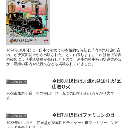
1894年10月5日に、日本で初めての本格的な時刻表『汽車汽船旅行案
内』が庚寅新誌社から出版されたことに由来します。これは福沢諭吉
の勧めにより手塚猛昌が発行したもので、列車の発車時刻や運賃のほ
か、沿線の案内や紀行文なども掲載されていました。...
今日8月16日は月遅れ盆送り火/ 五
今日は何の日？
山送り火
京都市如意ヶ嶽（大文字山）他、五つの山で行われるかがり火で
す。...
今日7月15日はファミコンの日
今日は何の日？
1983年のこの日、任天堂が家庭用ビデオゲーム機ファミリーコンピ
ュータを発売しました。...