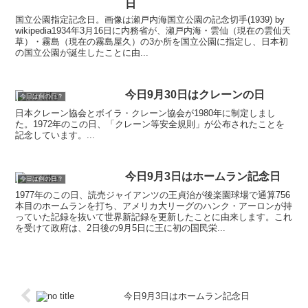
日
国立公園指定記念日。画像は瀬戸内海国立公園の記念切手(1939) by
wikipedia1934年3月16日に内務省が、瀬戸内海・雲仙（現在の雲仙天
草）・霧島（現在の霧島屋久）の3か所を国立公園に指定し、日本初
の国立公園が誕生したことに由...
今日9月30日はクレーンの日
今日は何の日？
日本クレーン協会とボイラ・クレーン協会が1980年に制定しまし
た。1972年のこの日、「クレーン等安全規則」が公布されたことを
記念しています。...
今日9月3日はホームラン記念日
今日は何の日？
1977年のこの日、読売ジャイアンツの王貞治が後楽園球場で通算756
本目のホームランを打ち、アメリカ大リーグのハンク・アーロンが持
っていた記録を抜いて世界新記録を更新したことに由来します。これ
を受けて政府は、2日後の9月5日に王に初の国民栄...
今日9月3日はホームラン記念日