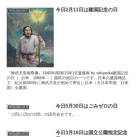
今日2月11日は建国記念の日
今日は何の日？
『神武天皇御尊像』1940年(昭和15年)北蓮蔵画 by wikipedia建国記念
の日（ 日本、1966年 – ）国民の祝日の一つです。日本の建国神話
で、紀元前660年に神武天皇が初めて即位し日本（大日本帝国、日本
国）を建国...
今日5月30日はごみゼロの日
今日は何の日？
「ゴ(5)ミ(3)ゼロ(0)」の語呂合せです。...
今日3月16日は国立公園指定記念
今日は何の日？