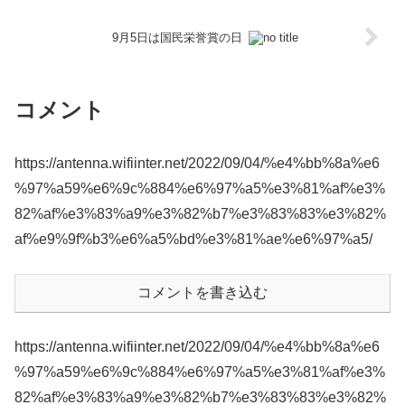
9月5日は国民栄誉賞の日
コメント
https://antenna.wifiinter.net/2022/09/04/%e4%bb%8a%e6
%97%a59%e6%9c%884%e6%97%a5%e3%81%af%e3%
82%af%e3%83%a9%e3%82%b7%e3%83%83%e3%82%
af%e9%9f%b3%e6%a5%bd%e3%81%ae%e6%97%a5/
コメントを書き込む
https://antenna.wifiinter.net/2022/09/04/%e4%bb%8a%e6
%97%a59%e6%9c%884%e6%97%a5%e3%81%af%e3%
82%af%e3%83%a9%e3%82%b7%e3%83%83%e3%82%