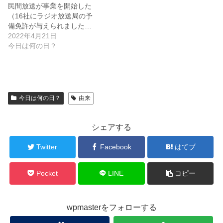
民間放送が事業を開始した
（16社にラジオ放送局の予
備免許が与えられました…
2022年4月21日
今日は何の日？
今日は何の日？
由来
シェアする
Twitter
Facebook
はてブ
Pocket
LINE
コピー
wpmasterをフォローする