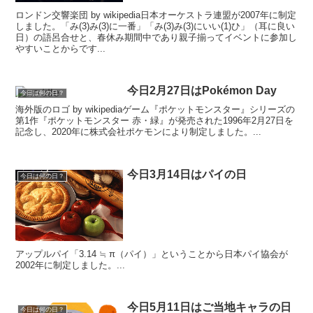
ロンドン交響楽団 by wikipedia日本オーケストラ連盟が2007年に制定
しました。「み(3)み(3)に一番」「み(3)み(3)にいい(1)ひ」（耳に良い
日）の語呂合せと、春休み期間中であり親子揃ってイベントに参加し
やすいことからです...
今日2月27日はPokémon Day
今日は何の日？
海外版のロゴ by wikipediaゲーム『ポケットモンスター』シリーズの
第1作『ポケットモンスター 赤・緑』が発売された1996年2月27日を
記念し、2020年に株式会社ポケモンにより制定しました。...
今日3月14日はパイの日
今日は何の日？
アップルパイ「3.14 ≒ π（パイ）」ということから日本パイ協会が
2002年に制定しました。...
今日5月11日はご当地キャラの日
今日は何の日？