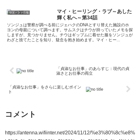
マイ・ヒーリング・ラブ～あした
韓国ドラマ情報
輝く私へ～第34話
ソンジュは警察が調べる前にジェハクのDNAとすり替えた施設のホ
ヨンの母親について調べます。サムスクはチウが持っていたメモを探
しますが、見つかりません。チウはギップムに着せた服をソンジュが
わざと捨てたことを知り、疑念を抱き始めます。マイ・ヒー...
「貞淑なお仕事」のあらすじ：現代の貞
淑さとお仕事の両立
「貞淑なお仕事」をさらに楽しむポイン
ト
コメント
https://antenna.wifiinter.net/2024/11/12/%e3%80%8c%e8%