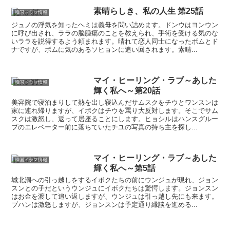
素晴らしき、私の人生 第25話
韓国ドラマ情報
ジュノの浮気を知ったヘミは義母を問い詰めます。ドンウはヨンウン
に呼び出され、ララの脳腫瘍のことを教えられ、手術を受ける気のな
いララを説得するよう頼まれます。晴れて恋人同士になったボムとド
ナですが、ボムに気のあるソヒョンに追い回されます。素晴...
マイ・ヒーリング・ラブ～あした
韓国ドラマ情報
輝く私へ～第20話
美容院で寝泊まりして熱を出し寝込んだサムスクをチウとワンスンは
家に連れ帰りますが、イボクはチウを罵り大反対します。そこでサム
スクは激怒し、返って居座ることにします。ヒョシルはハンスグルー
プのエレベーター前に落ちていたチユの写真の持ち主を探し...
マイ・ヒーリング・ラブ～あした
韓国ドラマ情報
輝く私へ～第5話
城北洞への引っ越しをするイボクたちの前にウンジュが現れ、ジョン
スンとの子だというウンジュにイボクたちは驚愕します。ジョンスン
はお金を渡して追い返しますが、ウンジュは引っ越し先にも来ます。
ブハンは激怒しますが、ジョンスンは予定通り縁談を進める...