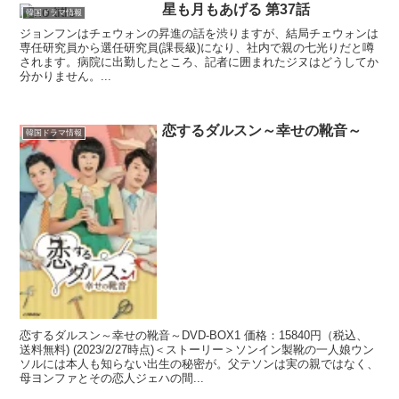
星も月もあげる 第37話
韓国ドラマ情報
ジョンフンはチェウォンの昇進の話を渋りますが、結局チェウォンは
専任研究員から選任研究員(課長級)になり、社内で親の七光りだと噂
されます。病院に出勤したところ、記者に囲まれたジヌはどうしてか
分かりません。...
恋するダルスン～幸せの靴音～
韓国ドラマ情報
恋するダルスン～幸せの靴音～DVD-BOX1 価格：15840円（税込、
送料無料) (2023/2/27時点)＜ストーリー＞ソンイン製靴の一人娘ウン
ソルには本人も知らない出生の秘密が。父テソンは実の親ではなく、
母ヨンファとその恋人ジェハの間...