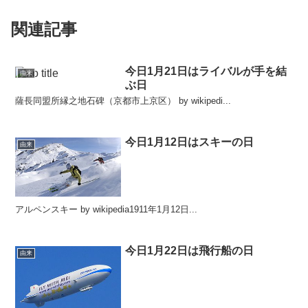
関連記事
今日1月21日はライバルが手を結
由来
ぶ日
薩長同盟所縁之地石碑（京都市上京区） by wikipedi...
今日1月12日はスキーの日
由来
アルペンスキー by wikipedia1911年1月12日...
今日1月22日は飛行船の日
由来