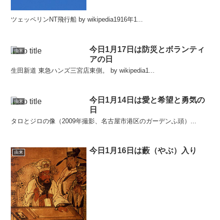
ツェッペリンNT飛行船 by wikipedia1916年1...
今日1月17日は防災とボランティ
由来
アの日
生田新道 東急ハンズ三宮店東側。 by wikipedia1...
今日1月14日は愛と希望と勇気の
由来
日
タロとジロの像（2009年撮影、名古屋市港区のガーデンふ頭）...
今日1月16日は藪（やぶ）入り
由来