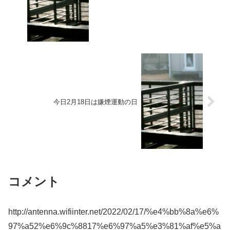
今日2月18日は嫌煙運動の日
コメント
http://antenna.wifiinter.net/2022/02/17/%e4%bb%8a%e6%
97%a52%e6%9c%8817%e6%97%a5%e3%81%af%e5%a