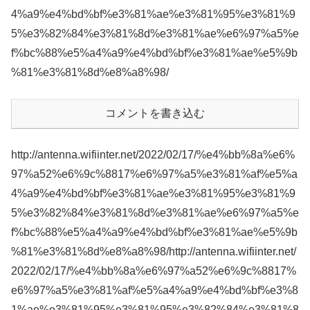
4%a9%e4%bd%bf%e3%81%ae%e3%81%95%e3%81%9
5%e3%82%84%e3%81%8d%e3%81%ae%e6%97%a5%e
f%bc%88%e5%a4%a9%e4%bd%bf%e3%81%ae%e5%9b
%81%e3%81%8d%e8%a8%98/
コメントを書き込む
http://antenna.wifiinter.net/2022/02/17/%e4%bb%8a%e6%
97%a52%e6%9c%8817%e6%97%a5%e3%81%af%e5%a
4%a9%e4%bd%bf%e3%81%ae%e3%81%95%e3%81%9
5%e3%82%84%e3%81%8d%e3%81%ae%e6%97%a5%e
f%bc%88%e5%a4%a9%e4%bd%bf%e3%81%ae%e5%9b
%81%e3%81%8d%e8%a8%98/http://antenna.wifiinter.net/
2022/02/17/%e4%bb%8a%e6%97%a52%e6%9c%8817%
e6%97%a5%e3%81%af%e5%a4%a9%e4%bd%bf%e3%8
1%ae%e3%81%95%e3%81%95%e3%82%84%e3%81%8