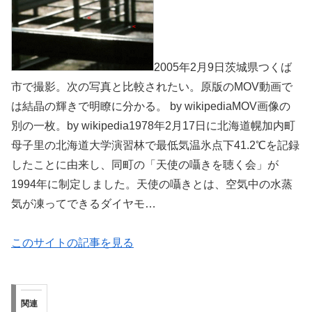
2005年2月9日茨城県つくば
市で撮影。次の写真と比較されたい。原版のMOV動画で
は結晶の輝きで明瞭に分かる。 by wikipediaMOV画像の
別の一枚。by wikipedia1978年2月17日に北海道幌加内町
母子里の北海道大学演習林で最低気温氷点下41.2℃を記録
したことに由来し、同町の「天使の囁きを聴く会」が
1994年に制定しました。天使の囁きとは、空気中の水蒸
気が凍ってできるダイヤモ…
このサイトの記事を見る
関連