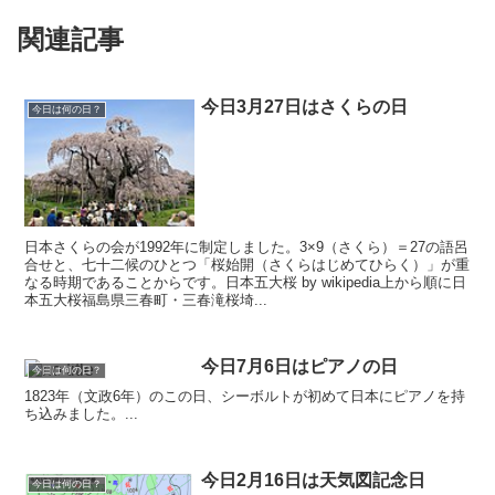
関連記事
今日3月27日はさくらの日
今日は何の日？
日本さくらの会が1992年に制定しました。3×9（さくら）＝27の語呂
合せと、七十二候のひとつ「桜始開（さくらはじめてひらく）」が重
なる時期であることからです。日本五大桜 by wikipedia上から順に日
本五大桜福島県三春町・三春滝桜埼...
今日7月6日はピアノの日
今日は何の日？
1823年（文政6年）のこの日、シーボルトが初めて日本にピアノを持
ち込みました。...
今日2月16日は天気図記念日
今日は何の日？