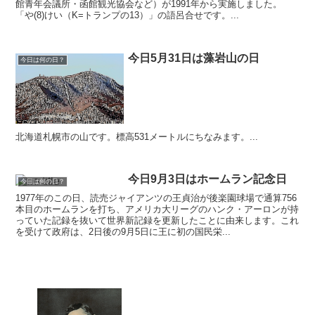
館青年会議所・函館観光協会など）が1991年から実施しました。
「や(8)けい（K=トランプの13）」の語呂合せです。...
今日5月31日は藻岩山の日
今日は何の日？
北海道札幌市の山です。標高531メートルにちなみます。...
今日9月3日はホームラン記念日
今日は何の日？
1977年のこの日、読売ジャイアンツの王貞治が後楽園球場で通算756
本目のホームランを打ち、アメリカ大リーグのハンク・アーロンが持
っていた記録を抜いて世界新記録を更新したことに由来します。これ
を受けて政府は、2日後の9月5日に王に初の国民栄...