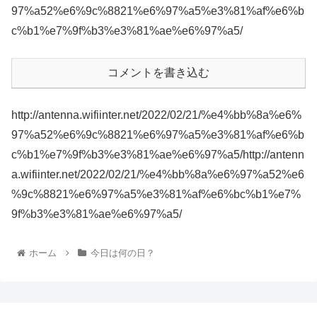
97%a52%e6%9c%8821%e6%97%a5%e3%81%af%e6%b
c%b1%e7%9f%b3%e3%81%ae%e6%97%a5/
コメントを書き込む
http://antenna.wifiinter.net/2022/02/21/%e4%bb%8a%e6%
97%a52%e6%9c%8821%e6%97%a5%e3%81%af%e6%b
c%b1%e7%9f%b3%e3%81%ae%e6%97%a5/http://antenn
a.wifiinter.net/2022/02/21/%e4%bb%8a%e6%97%a52%e6
%9c%8821%e6%97%a5%e3%81%af%e6%bc%b1%e7%
9f%b3%e3%81%ae%e6%97%a5/
ホーム
今日は何の日？