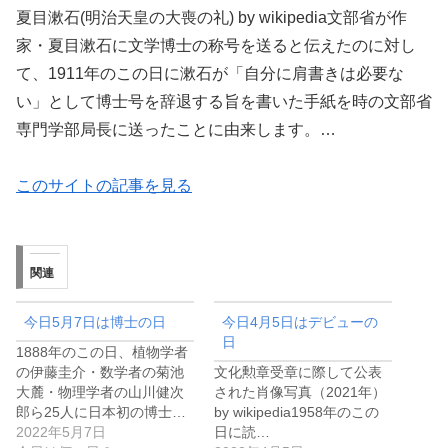
夏目漱石(明治天皇の大喪の礼) by wikipedia文部省が作
家・夏目漱石に文学博士の称号を送ると伝えたのに対し
て、1911年のこの日に漱石が「自分に肩書きは必要な
い」として博士号を辞退する旨を書いた手紙を時の文部省
専門学部局長に送ったことに由来します。…
このサイトの記事を見る
関連
今日5月7日は博士の日
今日4月5日はデビューの
日
1888年のこの日、植物学者
の伊藤圭介・数学者の菊池
文化勲章受章に際して公表
大麓・物理学者の山川健次
された肖像写真（2021年）
郎ら25人に日本初の博士…
by wikipedia1958年のこの
2022年5月7日
日に読…