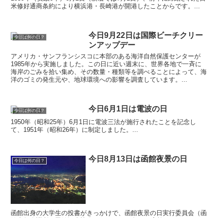
米修好通商条約により横浜港・長崎港が開港したことからです。...
今日9月22日は国際ビーチクリー
今日は何の日？
ンアップデー
アメリカ・サンフランシスコに本部のある海洋自然保護センターが
1985年から実施しました。この日に近い週末に、世界各地で一斉に
海岸のごみを拾い集め、その数量・種類等を調べることによって、海
洋のゴミの発生元や、地球環境への影響を調査しています。...
今日6月1日は電波の日
今日は何の日？
1950年（昭和25年）6月1日に電波三法が施行されたことを記念し
て、1951年（昭和26年）に制定しました。...
今日8月13日は函館夜景の日
今日は何の日？
函館出身の大学生の投書がきっかけで、函館夜景の日実行委員会（函