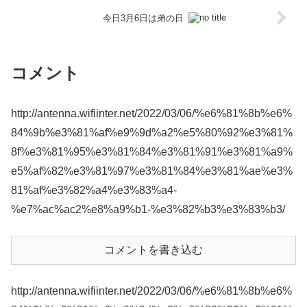
今日3月6日は弟の日
コメント
http://antenna.wifiinter.net/2022/03/06/%e6%81%8b%e6%
84%9b%e3%81%af%e9%9d%a2%e5%80%92%e3%81%
8f%e3%81%95%e3%81%84%e3%81%91%e3%81%a9%
e5%af%82%e3%81%97%e3%81%84%e3%81%ae%e3%
81%af%e3%82%a4%e3%83%a4-
%e7%ac%ac2%e8%a9%b1-%e3%82%b3%e3%83%b3/
コメントを書き込む
http://antenna.wifiinter.net/2022/03/06/%e6%81%8b%e6%