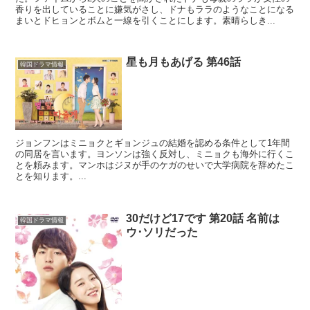
香りを出していることに嫌気がさし、ドナもララのようなことになる
まいとドヒョンとボムと一線を引くことにします。素晴らしき...
星も月もあげる 第46話
韓国ドラマ情報
ジョンフンはミニョクとギョンジュの結婚を認める条件として1年間
の同居を言います。ヨンソンは強く反対し、ミニョクも海外に行くこ
とを頼みます。マンホはジヌが手のケガのせいで大学病院を辞めたこ
とを知ります。...
30だけど17です 第20話 名前は
韓国ドラマ情報
ウ･ソリだった