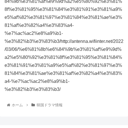
84%9b%e3%81%af%e9%9d%a2%e5%80%92%e3%81%
8f%e3%81%95%e3%81%84%e3%81%91%e3%81%a9%
e5%af%82%e3%81%97%e3%81%84%e3%81%ae%e3%
81%af%e3%82%a4%e3%83%a4-
%e7%ac%ac2%e8%a9%b1-
%e3%82%b3%e3%83%b3/http://antenna.wifiinter.net/2022
/03/06/%e6%81%8b%e6%84%9b%e3%81%af%e9%9d%
a2%e5%80%92%e3%81%8f%e3%81%95%e3%81%84%
e3%81%91%e3%81%a9%e5%af%82%e3%81%97%e3%
81%84%e3%81%ae%e3%81%af%e3%82%a4%e3%83%
a4-%e7%ac%ac2%e8%a9%b1-
%e3%82%b3%e3%83%b3/
ホーム
韓国ドラマ情報