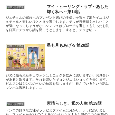
マイ・ヒーリング・ラブ～あした
韓国ドラマ情報
輝く私へ～第14話
ジュチョルの家族へのプレゼント選びの手伝いを買って出たイユはジ
ュチョルと楽しいひとときを過ごします。チウが捜索願を出したこと
が気になってしょうがないソンジュはブローチを返してもらったお礼
を口実にチウから話を聞こうとします。すると、チウは幼い...
星も月もあげる 第28話
韓国ドラマ情報
ジヌに振られたチェウォンはミニョクを飲みに誘いますが、お見合い
があると断ります。それを聞いたギョンジュはショックを受けます。
ピルスンはジンスの占いの結果を話しますが、死んでいるという話に
マンホは激怒します。...
素晴らしき、私の人生 第19話
韓国ドラマ情報
ドンウの好きな女性がララだとファイムは分かり、ララに怒りまし
た。ファイムから2人のことを聞かされたドナも母親のララが女性の