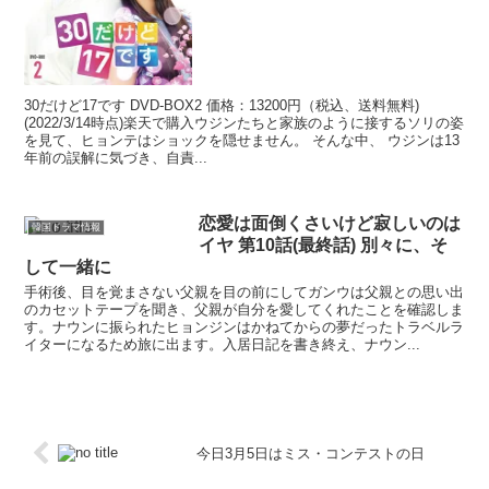
30だけど17です DVD-BOX2 価格：13200円（税込、送料無料)
(2022/3/14時点)楽天で購入ウジンたちと家族のように接するソリの姿
を見て、ヒョンテはショックを隠せません。 そんな中、 ウジンは13
年前の誤解に気づき、自責...
恋愛は面倒くさいけど寂しいのは
韓国ドラマ情報
イヤ 第10話(最終話) 別々に、そ
して一緒に
手術後、目を覚まさない父親を目の前にしてガンウは父親との思い出
のカセットテープを聞き、父親が自分を愛してくれたことを確認しま
す。ナウンに振られたヒョンジンはかねてからの夢だったトラベルラ
イターになるため旅に出ます。入居日記を書き終え、ナウン...
今日3月5日はミス・コンテストの日