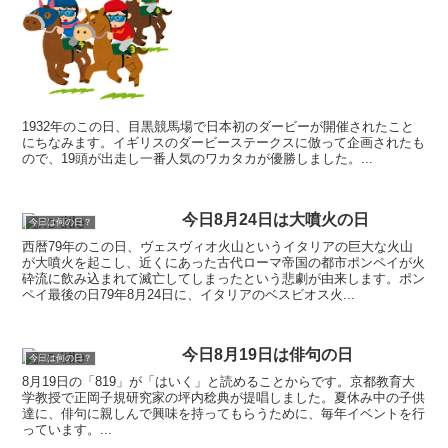
1932年のこの日、目黒競馬場で日本初のダービーが開催されたこと
にちなみます。イギリスのダービーステークスに倣って企画されたも
ので、19頭が出走し一番人気のワカタカが優勝しました。...
今日8月24日は大噴火の日
今日は何の日？
西暦79年のこの日、ヴェスヴィオ火山というイタリアの巨大な火山
が大噴火を起こし、近くにあった古代ローマ帝国の都市ポンペイが火
砕流に飲み込まれて滅亡してしまったという悲劇が由来します。ポン
ペイ最後の日79年8月24日に、イタリアのベスビオス火...
今日8月19日は俳句の日
今日は何の日？
8月19日の「819」が「はいく」と読めることからです。京都教育大
学教授で正岡子規研究家の坪内稔典が提唱しました。夏休み中の子供
達に、俳句に親しんで興味を持ってもらうために、毎年イベントを行
っています。...