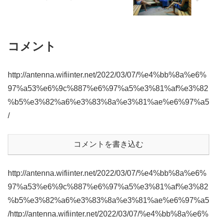
コメント
http://antenna.wifiinter.net/2022/03/07/%e4%bb%8a%e6%
97%a53%e6%9c%887%e6%97%a5%e3%81%af%e3%82
%b5%e3%82%a6%e3%83%8a%e3%81%ae%e6%97%a5
/
コメントを書き込む
http://antenna.wifiinter.net/2022/03/07/%e4%bb%8a%e6%
97%a53%e6%9c%887%e6%97%a5%e3%81%af%e3%82
%b5%e3%82%a6%e3%83%8a%e3%81%ae%e6%97%a5
/http://antenna.wifiinter.net/2022/03/07/%e4%bb%8a%e6%