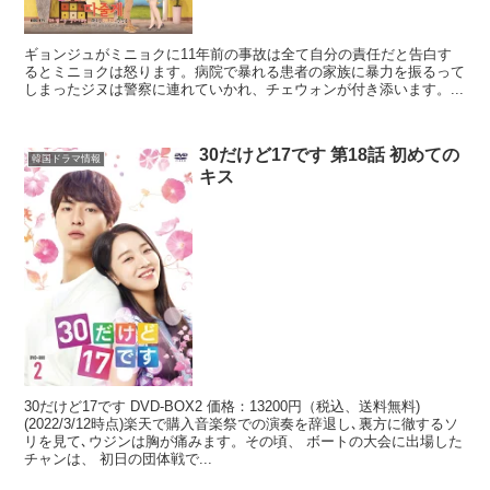
ギョンジュがミニョクに11年前の事故は全て自分の責任だと告白す
るとミニョクは怒ります。病院で暴れる患者の家族に暴力を振るって
しまったジヌは警察に連れていかれ、チェウォンが付き添います。...
30だけど17です 第18話 初めての
韓国ドラマ情報
キス
30だけど17です DVD-BOX2 価格：13200円（税込、送料無料)
(2022/3/12時点)楽天で購入音楽祭での演奏を辞退し､裏方に徹するソ
リを見て､ウジンは胸が痛みます。その頃、 ボートの大会に出場した
チャンは、 初日の団体戦で...