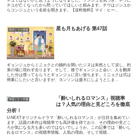
チユではないかと思うようになりました。ソンジュも気づき、チウに
チユが亡くなったから黙っていてほしいと頼みます。チウはジンユか
らコンジュという名前を聞きます。【送料無料】マイ・ヒー...
星も月もあげる 第47話
韓国ドラマ情報
ギョンジュからミニョクとの婚約を聞いたジヌは呆然として涙し、約
束の場に現れず去ります。そして、後でギョンジュと会い、人を翻弄
した分は償ってもらうとギョンジュに言い放ちます。ミニョクは式は
簡素にしたいと言いますが、ヨンソンは盛大にしようとしま...
「酔いしれるロマンス」視聴率
韓国ドラマ情報
は？人気の理由と見どころを徹底
分析！
U-NEXTオリジナルドラマ「酔いしれるロマンス」が注目を集めてい
ます。話題の本作は視聴率でも高評価を得ており、その理由や見どこ
ろが気になる方も多いのではないでしょうか。この記事では「酔いし
れるロマンス」の視聴率情報、人気の理由、そして視聴...