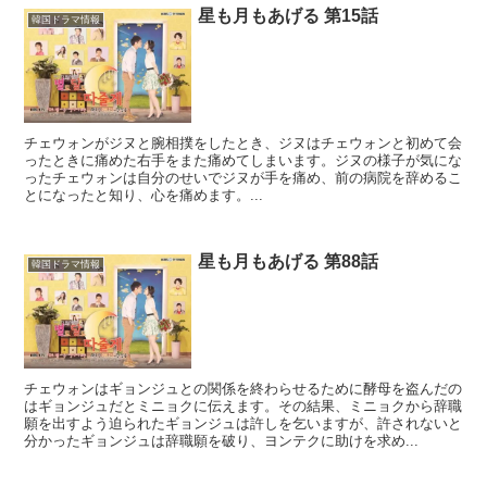
星も月もあげる 第15話
韓国ドラマ情報
チェウォンがジヌと腕相撲をしたとき、ジヌはチェウォンと初めて会
ったときに痛めた右手をまた痛めてしまいます。ジヌの様子が気にな
ったチェウォンは自分のせいでジヌが手を痛め、前の病院を辞めるこ
とになったと知り、心を痛めます。...
星も月もあげる 第88話
韓国ドラマ情報
チェウォンはギョンジュとの関係を終わらせるために酵母を盗んだの
はギョンジュだとミニョクに伝えます。その結果、ミニョクから辞職
願を出すよう迫られたギョンジュは許しを乞いますが、許されないと
分かったギョンジュは辞職願を破り、ヨンテクに助けを求め...