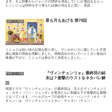
ます。キム刑事からジェハクのDNAを消去していいか電話をもらっ
たソンジュはDNAをすり替えた証拠が消せると思い、承諾...
星も月もあげる 第78話
韓国ドラマ情報
ミニョクは幼い頃の記憶を取り戻し、マンホやジヌに感じていた不思
議な感覚の理由を理解しました。情報流出のせいでハンミダン食品の
株価が下がり、ミニョクは身を引く決意をしました。...
『ヴィンチェンツォ』最終回の結
韓国ドラマ情報
末は？衝撃のラストをネタバレ解
説
韓国ドラマ『ヴィンチェンツォ』の最終回は、主人公ヴィンチェンツ
ォ・カサノ（ソン・ジュンギ）が悪党たちに制裁を下す衝撃的な展開
となっています。バベルグループの会長チャン・ハンソク（オク・テ
ギョン）は、ヴィンチェンツォとホン・チャヨン（チョン・...