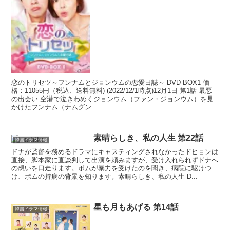
恋のトリセツ～フンナムとジョンウムの恋愛日誌～ DVD-BOX1 価
格：11055円（税込、送料無料) (2022/12/1時点)12月1日 第1話 最悪
の出会い 空港で泣きわめくジョンウム（ファン・ジョンウム）を見
かけたフンナム（ナムグン...
素晴らしき、私の人生 第22話
韓国ドラマ情報
ドナが監督を務めるドラマにキャスティングされなかったドヒョンは
直接、脚本家に直談判して出演を頼みますが、受け入れられずドナへ
の想いを口走ります。ボムが暴力を受けたのを聞き、病院に駆けつ
け、ボムの持病の背景を知ります。素晴らしき、私の人生 D...
星も月もあげる 第14話
韓国ドラマ情報