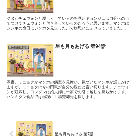
ジヌがチェウォンと親しくしているのを見たギョンジュは自分への当
てつけでチェウォンと付き合っているのだろうと思います。マンホは
ジンホの命日にジンホを見失った川で物思いにふけっていました。...
星も月もあげる 第94話
韓国ドラマ情報
深夜、ミニョクがマンホの病室を見舞い、気づいたマンホが話しかけ
ますが、ミニョクは今の両親が自分の親だと言い切ります。チェウォ
ンが妊娠し、ヨンソンは娘夫婦に一家での引っ越しを持ちかけます。
ハンミダン食品では極秘に工場売却先を探します。...
星も月もあげる 第7話