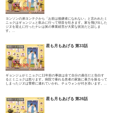
ヨンソンの弟ヨンテクから「お前は後継者になれない」と言われたミ
ニョクはギョンジュと飲みに行って弱音を吐きます。家を飛び出した
ジヌを迎えに行ったナレは舅の事業経営が大変な状況だと話しま
す。...
星も月もあげる 第33話
韓国ドラマ情報
ギョンジュがミニョクに11年前の事故は全て自分の責任だと告白す
るとミニョクは怒ります。病院で暴れる患者の家族に暴力を振るって
しまったジヌは警察に連れていかれ、チェウォンが付き添います。...
星も月もあげる 第26話
韓国ドラマ情報