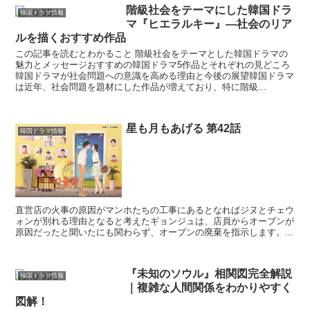
階級社会をテーマにした韓国ドラ
韓国ドラマ情報
マ『ヒエラルキー』—社会のリア
ルを描くおすすめ作品
この記事を読むとわかること 階級社会をテーマとした韓国ドラマの
魅力とメッセージおすすめの韓国ドラマ5作品とそれぞれの見どころ
韓国ドラマが社会問題への意識を高める理由と今後の展望韓国ドラマ
は近年、社会問題を題材にした作品が増えており、特に階級...
星も月もあげる 第42話
韓国ドラマ情報
直営店の火事の原因がマンホたちの工事にあるとなればジヌとチェウ
ォンが別れる理由となると考えたギョンジュは、店員からオーブンが
原因だったと聞いたにも関わらず、オーブンの廃棄を指示します。...
『未知のソウル』相関図完全解説
韓国ドラマ情報
｜複雑な人間関係をわかりやすく
図解！