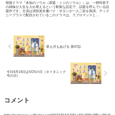
韓国ドラマ『未知のソウル（原題：ミジのソウル）』は、一卵性双子
の姉妹が人生を入れ替えるという斬新な設定で、話題を呼んでいる話
題作です。主演は演技派女優パク・ボヨンが一人二役を熱演。ディズ
ニープラスで配信されているこのドラマは、ラブロマンスと...
星も月もあげる 第47話
今日4月14日はSOSの日（タイタニック
号の日）
コメント