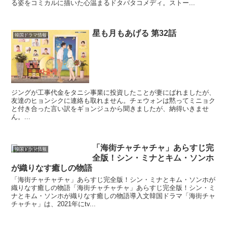
る姿をコミカルに描いた心温まるドタバタコメディ。ストー...
星も月もあげる 第32話
韓国ドラマ情報
ジングが工事代金をタニシ事業に投資したことが妻にばれましたが、
友達のヒョンシクに連絡も取れません。チェウォンは黙ってミニョク
と付き合った言い訳をギョンジュから聞きましたが、納得いきませ
ん。...
「海街チャチャチャ」あらすじ完
韓国ドラマ情報
全版！シン・ミナとキム・ソンホ
が織りなす癒しの物語
「海街チャチャチャ」あらすじ完全版！シン・ミナとキム・ソンホが
織りなす癒しの物語「海街チャチャチャ」あらすじ完全版！シン・ミ
ナとキム・ソンホが織りなす癒しの物語導入文韓国ドラマ「海街チャ
チャチャ」は、2021年にtv...