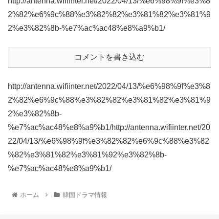
http://antenna.wifiinter.net/2022/04/13/%e6%98%9f%e3%8
2%82%e6%9c%88%e3%82%82%e3%81%82%e3%81%9
2%e3%82%8b-%e7%ac%ac48%e8%a9%b1/
コメントを書き込む
http://antenna.wifiinter.net/2022/04/13/%e6%98%9f%e3%8
2%82%e6%9c%88%e3%82%82%e3%81%82%e3%81%9
2%e3%82%8b-
%e7%ac%ac48%e8%a9%b1/http://antenna.wifiinter.net/20
22/04/13/%e6%98%9f%e3%82%82%e6%9c%88%e3%82
%82%e3%81%82%e3%81%92%e3%82%8b-
%e7%ac%ac48%e8%a9%b1/
ホーム
韓国ドラマ情報