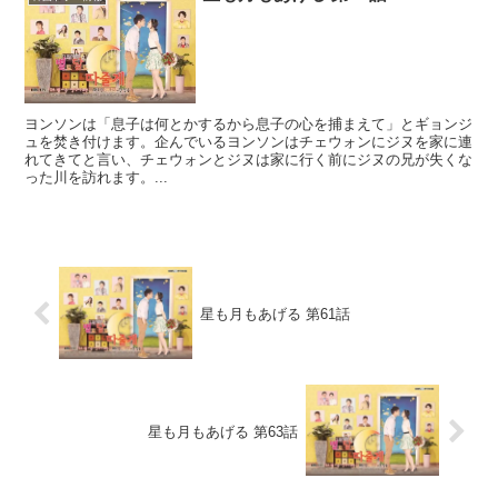
ヨンソンは「息子は何とかするから息子の心を捕まえて」とギョンジ
ュを焚き付けます。企んでいるヨンソンはチェウォンにジヌを家に連
れてきてと言い、チェウォンとジヌは家に行く前にジヌの兄が失くな
った川を訪れます。...
星も月もあげる 第61話
星も月もあげる 第63話