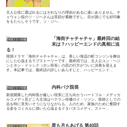
主人公役に選ばれるにはそれなりの理由があるに違いありません。チ
ェウォン役のソ・ジヘさんは笑顔が素敵ですし、目が誰にでも好印象
をもたらしそうです。ソ・ジヘ...
「海街チャチャチャ」最終回の結
韓国ドラマ情報
末は？ハッピーエンドの真相に迫
る！
韓国ドラマ「海街チャチャチャ」は、美しい海辺の町コンジンを舞台
にした心温まるラブストーリーです。最終回では、主人公ユン・ヘジ
ンとホン・ドゥシク（ホン班長）の恋の行方がついに決着を迎えま
す。本記事では、最終話の詳しいあらすじと、ハッピーエンド...
内科パク院長
韓国ドラマ情報
新規開業した内科医が厳しい現実に立ち向かうハートフル・メディカ
ルコメディ見どころ主演はベテラン俳優のイ・ソジン。医師としての
志を時に見失いそうになりながらも、人のため、家族のために奮闘す
る姿をコミカルに描いた心温まるドタバタコメディ。ストー...
星も月もあげる 第40話
韓国ドラマ情報