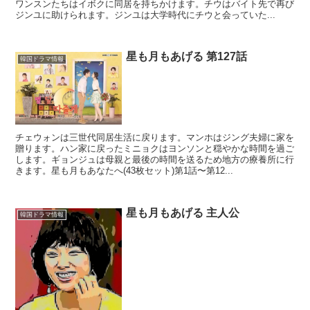
ワンスンたちはイボクに同居を持ちかけます。チウはバイト先で再び
ジンユに助けられます。ジンユは大学時代にチウと会っていた...
星も月もあげる 第127話
韓国ドラマ情報
チェウォンは三世代同居生活に戻ります。マンホはジング夫婦に家を
贈ります。ハン家に戻ったミニョクはヨンソンと穏やかな時間を過ご
します。ギョンジュは母親と最後の時間を送るため地方の療養所に行
きます。星も月もあなたへ(43枚セット)第1話〜第12...
星も月もあげる 主人公
韓国ドラマ情報