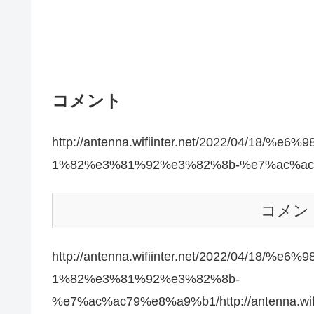
コメント
http://antenna.wifiinter.net/2022/04/1
1%82%e3%81%92%e3%82%8b-%e7%ac%ac
コメン
http://antenna.wifiinter.net/2022/04/1
1%82%e3%81%92%e3%82%8b-
%e7%ac%ac79%e8%a9%b1/http://antenna.wi