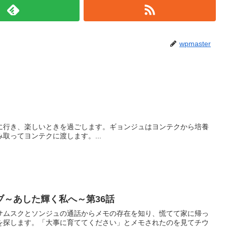
wpmaster
に行き、楽しいときを過ごします。ギョンジュはヨンテクから培養
取ってヨンテクに渡します。...
ブ～あした輝く私へ～第36話
サムスクとソンジュの通話からメモの存在を知り、慌てて家に帰っ
を探します。「大事に育ててください」とメモされたのを見てチウ