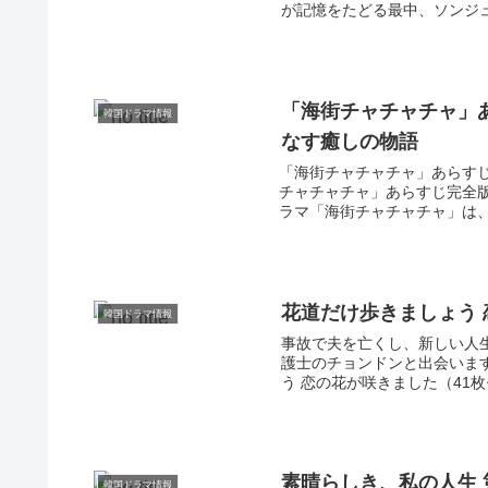
が記憶をたどる最中、ソンジュ
「海街チャチャチャ」
韓国ドラマ情報
なす癒しの物語
「海街チャチャチャ」あらす
チャチャチャ」あらすじ完全
ラマ「海街チャチャチャ」は、202
花道だけ歩きましょう
韓国ドラマ情報
事故で夫を亡くし、新しい人
護士のチョンドンと出会いま
う 恋の花が咲きました（41枚セ
素晴らしき、私の人生 
韓国ドラマ情報