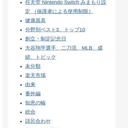
任天堂 Nintendo Switch みまもり設
定 （保護者による使用制限）
健康器具
分野別ベスト3、トップ10
創立・制定記念日
大谷翔平選手、二刀流、MLB、成
績、トピック
未分類
楽天市場
由来
番外編
知恵の輪
総合
語呂合わせ