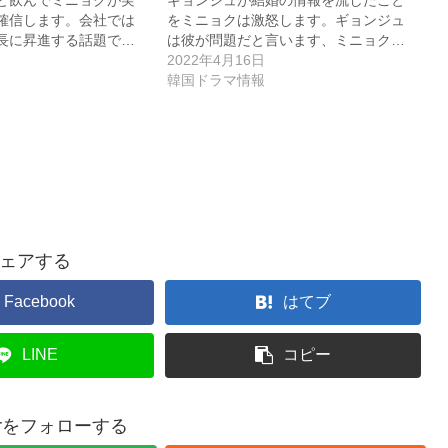
確信します。会社では
をミニョクは激怒します。ギョンジュ
長に昇進する話題で…
は彼が問題だと言います、ミニョク…
2022年4月16日
韓国ドラマ情報
ェアする
Facebook
はてブ
LINE
コピー
terをフォローする