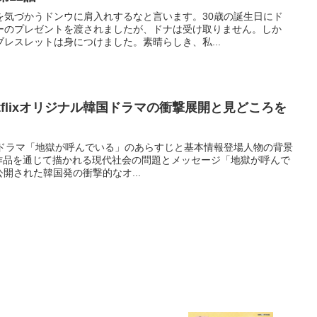
を気づかうドンウに肩入れするなと言います。30歳の誕生日にド
ーのプレゼントを渡されましたが、ドナは受け取りません。しか
レスレットは身につけました。素晴らしき、私...
tflixオリジナル韓国ドラマの衝撃展開と見どころを
 ドラマ「地獄が呼んでいる」のあらすじと基本情報登場人物の背景
作品を通じて描かれる現代社会の問題とメッセージ「地獄が呼んで
xで公開された韓国発の衝撃的なオ...