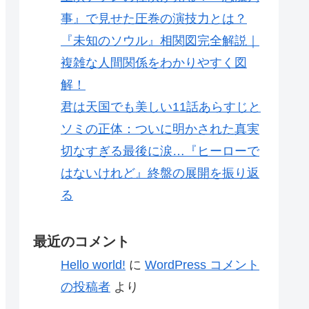
事』で見せた圧巻の演技力とは？
『未知のソウル』相関図完全解説｜
複雑な人間関係をわかりやすく図
解！
君は天国でも美しい11話あらすじと
ソミの正体：ついに明かされた真実
切なすぎる最後に涙…『ヒーローで
はないけれど』終盤の展開を振り返
る
最近のコメント
Hello world!
に
WordPress コメント
の投稿者
より