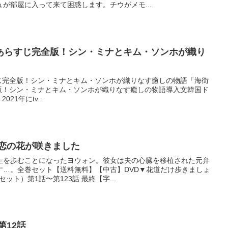
が部屋に入って来て困惑します。チウがメモ...
あらすじ完全版！シン・ミナとキム・ソンホが織り
じ完全版！シン・ミナとキム・ソンホが織りなす癒しの物語「海街
版！シン・ミナとキム・ソンホが織りなす癒しの物語導入文韓国ド
1年にtv...
 恋の花が咲きました
生を歩むことになったヨウォン。彼女は夫の心臓を移植された元弁
す…。全巻セット【送料無料】【中古】DVD▼花道だけ歩きましょ
ット）第1話〜第123話 最終【字...
第12話