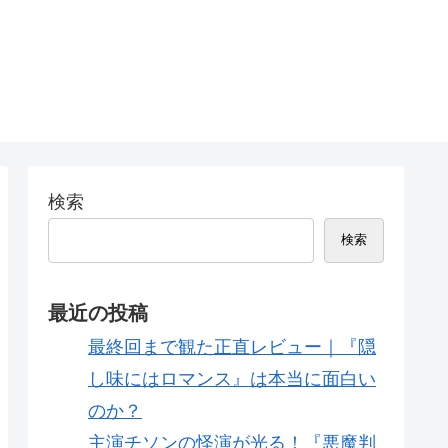
検索
検索
最近の投稿
最終回まで観た正直レビュー｜『隠
し味にはロマンス』は本当に面白い
のか？
主演チソンの怪演が光る！『悪魔判