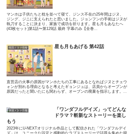
マンホは子供たちと枕を並べて寝て、ジンス不在の25年間はジヌ、
ジング、ジニに支えられたと思いました。ジョンフンの手術はジヌが
執刀することに決まり、家族で成功を祈ります。星も月もあなたへ
(43枚セット)第1話〜第129話 最終 字幕のみ【全巻...
星も月もあげる 第42話
韓国ドラマ情報
直営店の火事の原因がマンホたちの工事にあるとなればジヌとチェウ
ォンが別れる理由となると考えたギョンジュは、店員からオーブンが
原因だったと聞いたにも関わらず、オーブンの廃棄を指示します。...
「ワンダフルデイズ」ってどんな
韓国ドラマ情報
ドラマ？斬新なストーリーを楽し
もう
2023年にU-NEXTオリジナル作品として配信された「ワンダフルデイ
ズ」は、ユニークな設定と感動的なラブストーリーで話題を集めた韓