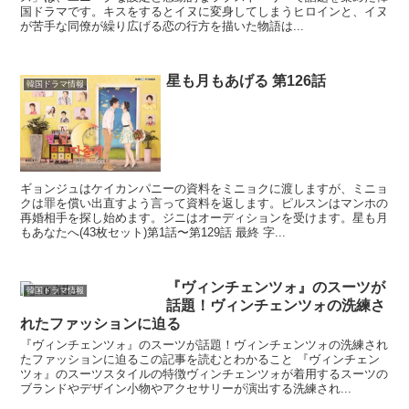
国ドラマです。キスをするとイヌに変身してしまうヒロインと、イヌ
が苦手な同僚が繰り広げる恋の行方を描いた物語は...
星も月もあげる 第126話
韓国ドラマ情報
ギョンジュはケイカンパニーの資料をミニョクに渡しますが、ミニョ
クは罪を償い出直すよう言って資料を返します。ピルスンはマンホの
再婚相手を探し始めます。ジニはオーディションを受けます。星も月
もあなたへ(43枚セット)第1話〜第129話 最終 字...
『ヴィンチェンツォ』のスーツが
韓国ドラマ情報
話題！ヴィンチェンツォの洗練さ
れたファッションに迫る
『ヴィンチェンツォ』のスーツが話題！ヴィンチェンツォの洗練され
たファッションに迫るこの記事を読むとわかること 『ヴィンチェン
ツォ』のスーツスタイルの特徴ヴィンチェンツォが着用するスーツの
ブランドやデザイン小物やアクセサリーが演出する洗練され...