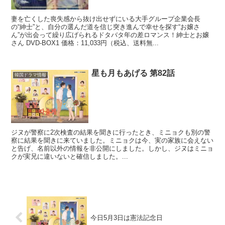
妻を亡くした喪失感から抜け出せずにいる大手グループ企業会長
の“紳士”と、自分の選んだ道を信じ突き進んで幸せを探す“お嬢さ
ん”が出会って繰り広げられるドタバタ年の差ロマンス！紳士とお嬢
さん DVD-BOX1 価格：11,033円（税込、送料無...
星も月もあげる 第82話
韓国ドラマ情報
ジヌが警察に2次検査の結果を聞きに行ったとき、ミニョクも別の警
察に結果を聞きに来ていました。ミニョクは今、実の家族に会えない
と告げ、名前以外の情報を非公開にしました。しかし、ジヌはミニョ
クが実兄に違いないと確信しました。...
今日5月3日は憲法記念日