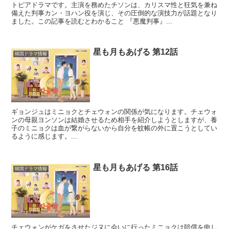
トピアドラマです。主演を務めたチソンは、カリスマ性と狂気を兼ね
備えた判事カン・ヨハン役を演じ、その圧倒的な演技力が話題となり
ました。この記事を読むとわかること 『悪魔判事』...
星も月もあげる 第12話
韓国ドラマ情報
ギョンジュはミニョクとチェウォンの関係が気になります。チェウォ
ンの母親ヨンソンは結婚させるため相手を紹介しようとしますが、養
子のミニョクは血が繋がらないから自分を蚊帳の外に置こうとしてい
るように感じます。...
星も月もあげる 第16話
韓国ドラマ情報
チェウォンがケガをさせたジヌに会いに行ったミニョクは賠償を申し