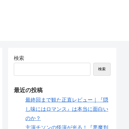
検索
検索
最近の投稿
最終回まで観た正直レビュー｜『隠
し味にはロマンス』は本当に面白い
のか？
主演チソンの怪演が光る！『悪魔判