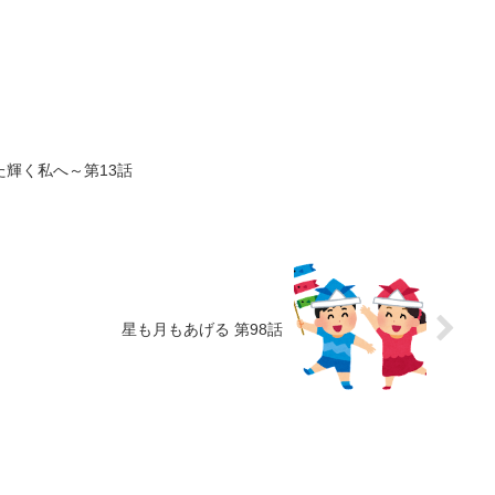
輝く私へ～第13話
星も月もあげる 第98話