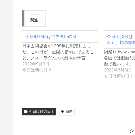
関連
今日9月9日は世界占いの日
今日3月3日は
み）、桃の節
日本占術協会が1999年に制定しまし
た。この日が「重陽の節句」であるこ
雛祭り by wik
と、ノストラダムスの終末の予言…
各国では旧暦3
2022年9月9日
暦で祝います。
今日は何の日？
2022年3月3日
今日は何の日？
今日は何の日？
由来
シ