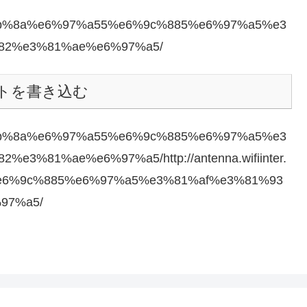
5/%e4%bb%8a%e6%97%a55%e6%9c%885%e6%97%a5%e3
82%e3%81%ae%e6%97%a5/
トを書き込む
5/%e4%bb%8a%e6%97%a55%e6%9c%885%e6%97%a5%e3
%81%ae%e6%97%a5/http://antenna.wifiinter.
5%e6%9c%885%e6%97%a5%e3%81%af%e3%81%93
97%a5/