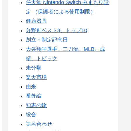
任天堂 Nintendo Switch みまもり設
定 （保護者による使用制限）
健康器具
分野別ベスト3、トップ10
創立・制定記念日
大谷翔平選手、二刀流、MLB、成
績、トピック
未分類
楽天市場
由来
番外編
知恵の輪
総合
語呂合わせ