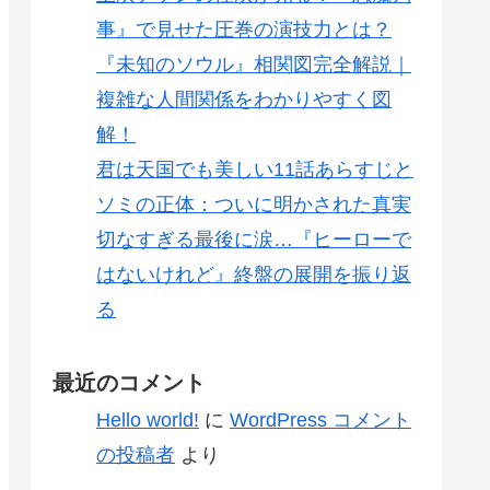
事』で見せた圧巻の演技力とは？
『未知のソウル』相関図完全解説｜
複雑な人間関係をわかりやすく図
解！
君は天国でも美しい11話あらすじと
ソミの正体：ついに明かされた真実
切なすぎる最後に涙…『ヒーローで
はないけれど』終盤の展開を振り返
る
最近のコメント
Hello world!
に
WordPress コメント
の投稿者
より