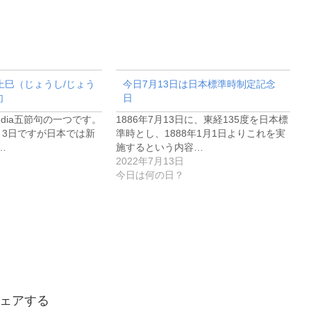
上巳（じょうし/じょう
今日7月13日は日本標準時制定記念
句
日
ipedia五節句の一つです。
1886年7月13日に、東経135度を日本標
月3日ですが日本では新
準時とし、1888年1月1日よりこれを実
…
施するという内容…
2022年7月13日
今日は何の日？
ェアする