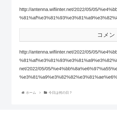
http://antenna.wifiinter.net/2022/05/0
%81%af%e3%81%93%e3%81%a9%e3%82%
コメン
http://antenna.wifiinter.net/2022/05/0
%81%af%e3%81%93%e3%81%a9%e3%82%82%e3
net/2022/05/05/%e4%bb%8a%e6%97%a5
%e3%81%a9%e3%82%82%e3%81%ae%e6%
ホーム
今日は何の日？