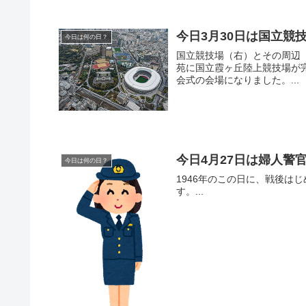
今日3月30日は国立競
今日は何の日？
国立競技場（右）とその周辺（202
苑に国立霞ヶ丘陸上競技場が完
会式の会場になりました。...
今日4月27日は婦人警
今日は何の日？
1946年のこの日に、戦後は
す。...