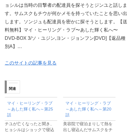
ョシルは当時の目撃者の配達員を探そうとジンユと話しま
す。サムスクもチウが何かメモを持っていたことを思い出
します。ソンジュも配達員を密かに探そうとします。【送
料無料】マイ・ヒーリング・ラブ〜あした輝く私へ〜
DVD-BOX 3/ソ・ユジン,ヨン・ジョンフン[DVD]【返品種
別A】…
このサイトの記事を見る
関連
マイ・ヒーリング・ラブ
マイ・ヒーリング・ラブ
～あした輝く私へ～第25
～あした輝く私へ～第20
話
話
チユが亡くなったと聞き、
美容院で寝泊まりして熱を
ヒョシルはショックで寝込
出し寝込んだサムスクをチ