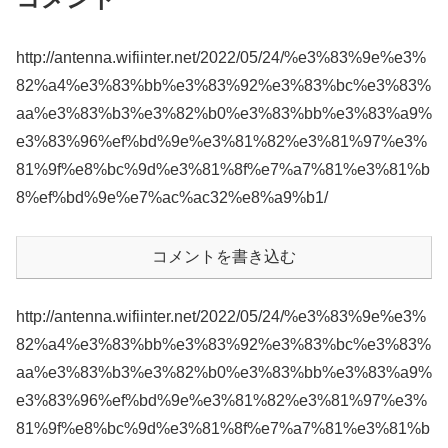
http://antenna.wifiinter.net/2022/05/24/%e3%83%9e%e3%
82%a4%e3%83%bb%e3%83%92%e3%83%bc%e3%83%
aa%e3%83%b3%e3%82%b0%e3%83%bb%e3%83%a9%
e3%83%96%ef%bd%9e%e3%81%82%e3%81%97%e3%
81%9f%e8%bc%9d%e3%81%8f%e7%a7%81%e3%81%b
8%ef%bd%9e%e7%ac%ac32%e8%a9%b1/
コメントを書き込む
http://antenna.wifiinter.net/2022/05/24/%e3%83%9e%e3%
82%a4%e3%83%bb%e3%83%92%e3%83%bc%e3%83%
aa%e3%83%b3%e3%82%b0%e3%83%bb%e3%83%a9%
e3%83%96%ef%bd%9e%e3%81%82%e3%81%97%e3%
81%9f%e8%bc%9d%e3%81%8f%e7%a7%81%e3%81%b