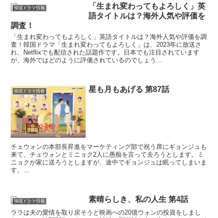
「生まれ変わってもよろしく」英
韓国ドラマ情報
語タイトルは？海外人気や評価を
調査！
「生まれ変わってもよろしく」英語タイトルは？海外人気や評価を調
査！韓国ドラマ「生まれ変わってもよろしく」は、2023年に放送さ
れ、Netflixでも配信された話題作です。日本でも注目されています
が、海外ではどのように評価されているのでしょう...
星も月もあげる 第87話
韓国ドラマ情報
チェウォンの本部長昇進をマーケティング部で祝う席にギョンジュも
来て、チェウォンとミニョク2人に愚痴を言って去ろうとします。ミ
ニョクが家に送ろうとしますが、途中でギョンジュは眠ってしまいま
す。...
素晴らしき、私の人生 第4話
韓国ドラマ情報
ララは夫の愛情を取り戻そうと映画への20億ウォンの投資をしまし