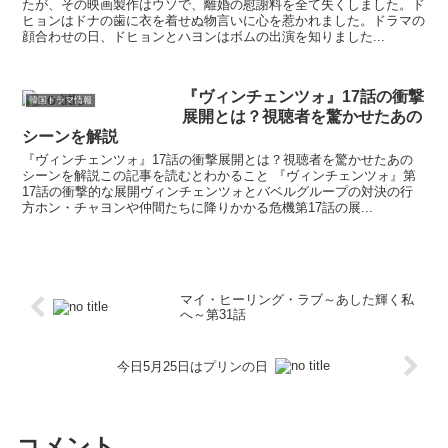
たが、その映画製作はウソで、離婚の慰謝料を全て失くしました。ド
ヒョンはドナの歯に衣を着せぬ物言いに心を惹かれました。ドラマの
顔合わせの日、ドヒョンとハヨンはボムの出演を知りました...
『ヴィンチェンツォ』17話の衝撃
韓国ドラマ情報
展開とは？視聴者を驚かせたあの
シーンを解説
『ヴィンチェンツォ』17話の衝撃展開とは？視聴者を驚かせたあの
シーンを解説この記事を読むとわかること 『ヴィンチェンツォ』第
17話の衝撃的な展開ヴィンチェンツォとバベルグループの対決の行
方ホン・チャヨンや仲間たちに降りかかる危機第17話の展...
マイ・ヒーリング・ラブ～あした輝く私
へ～第31話
今日5月25日はプリンの日
コメント