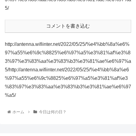
5/
コメントを書き込む
http://antenna.wifiinter.net/2022/05/25/%e4%bb%8a%e6%
97%a55%e6%9c%8825%e6%97%a5%e3%81%af%e3%8
3%97%e3%83%aa%e3%83%b3%e3%81%ae%e6%97%a
5/http://antenna.wifiinter.net/2022/05/25/%e4%bb%8a%e6
%97%a55%e6%9c%8825%e6%97%a5%e3%81%af%e3
%83%97%e3%83%aa%e3%83%b3%e3%81%ae%e6%97
%a5/
ホーム
今日は何の日？