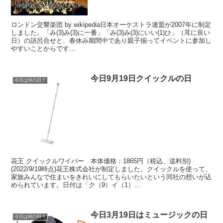
ロンドン交響楽団 by wikipedia日本オーケストラ連盟が2007年に制定
しました。「み(3)み(3)に一番」「み(3)み(3)にいい(1)ひ」（耳に良い
日）の語呂合せと、春休み期間中であり親子揃ってイベントに参加し
やすいことからです...
今日9月19日クイックルの日
今日は何の日？
花王 クイックルワイパー 本体価格：1865円（税込、送料別)
(2022/9/19時点)花王株式会社が制定しました。クイックルを使って、
家族みんなで住まいをきれいにしてもらいたいという同社の想いが込
められています。日付は「ク（9）イ（1）...
今日3月19日はミュージックの日
今日は何の日？