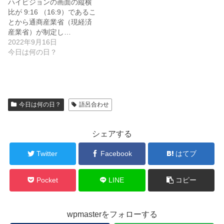
ハイビジョンの画面の縦横
比が 9:16 （16:9）であるこ
とから通商産業省（現経済
産業省）が制定し…
2022年9月16日
今日は何の日？
今日は何の日？
語呂合わせ
シェアする
Twitter
Facebook
はてブ
Pocket
LINE
コピー
wpmasterをフォローする