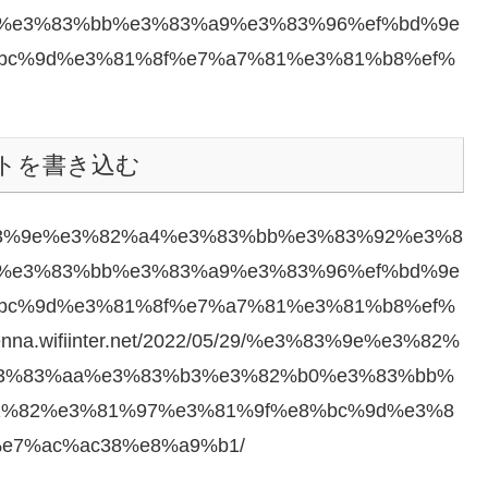
%e3%83%bb%e3%83%a9%e3%83%96%ef%bd%9e
bc%9d%e3%81%8f%e7%a7%81%e3%81%b8%ef%
トを書き込む
29/%e3%83%9e%e3%82%a4%e3%83%bb%e3%83%92%e3%8
%e3%83%bb%e3%83%a9%e3%83%96%ef%bd%9e
bc%9d%e3%81%8f%e7%a7%81%e3%81%b8%ef%
na.wifiinter.net/2022/05/29/%e3%83%9e%e3%82%
3%83%aa%e3%83%b3%e3%82%b0%e3%83%bb%
1%82%e3%81%97%e3%81%9f%e8%bc%9d%e3%8
e7%ac%ac38%e8%a9%b1/