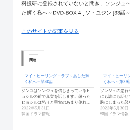
科捜研に登録されていないと聞き、ソンジュ
た輝く私へ～DVD-BOX 4 [ ソ・ユジン ]33話
このサイトの記事を見る
関連
マイ・ヒーリング・ラブ～あした輝
マイ・ヒーリ
く私へ～第40話
く私へ～第39
ジンユはソンジュを信じきっているヒ
ソンジュの悪行
ョシルの前で真実を話します。怒った
にも誰にも話せ
ヒョシルは怒りと興奮のあまり倒れ…
胸にしまった怒
2022年5月31日
2022年5月30日
韓国ドラマ情報
韓国ドラマ情報