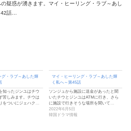
への疑惑が湧きます。マイ・ヒーリング・ラブ～あし
～42話…
ング・ラブ～あした輝
マイ・ヒーリング・ラブ～あした輝
話
く私へ～第45話
を知ったジンユはチウ
ソンジュから施設に送金があったと聞
ず苦しみます。チウは
いたチウとジンユはATMに行き、さら
りをついにジェハク…
に施設で行きそうな場所を聞いて…
2022年6月5日
韓国ドラマ情報