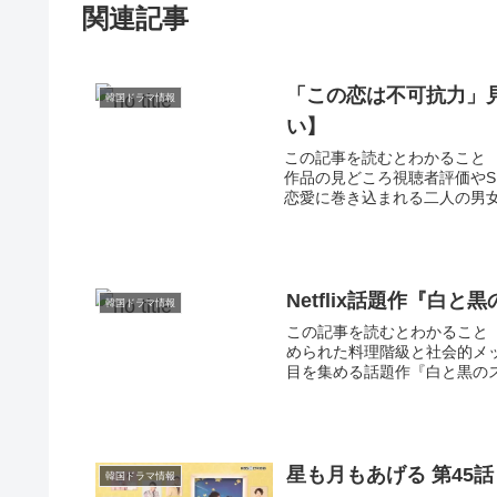
関連記事
「この恋は不可抗力」
韓国ドラマ情報
い】
この記事を読むとわかること
作品の見どころ視聴者評価やS
恋愛に巻き込まれる二人の男女
Netflix話題作『白
韓国ドラマ情報
この記事を読むとわかること
められた料理階級と社会的メッ
目を集める話題作『白と黒のス
星も月もあげる 第45話
韓国ドラマ情報