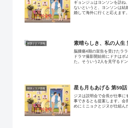
ギョンジュはヨンソンを訪ね
ないというと、ヨンソンは結
婚して海外に行くと応えます。
素晴らしき、私の人生 
韓国ドラマ情報
脳腫瘍4期の宣告を受けたラ
ドラマ撮影開始前にドナはボ
た。そういう2人を見守るドン
星も月もあげる 第59話
韓国ドラマ情報
ジヌは説明会で会長が仕事に
事できるとも提案します。会
めにミニョクとジヌが仕組んだ