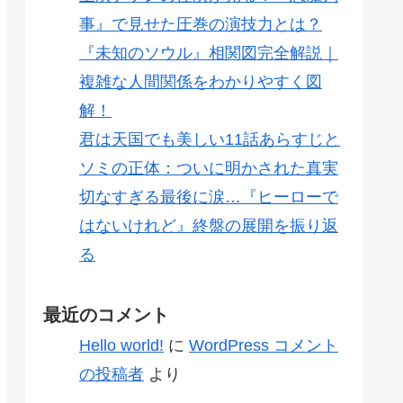
事』で見せた圧巻の演技力とは？
『未知のソウル』相関図完全解説｜
複雑な人間関係をわかりやすく図
解！
君は天国でも美しい11話あらすじと
ソミの正体：ついに明かされた真実
切なすぎる最後に涙…『ヒーローで
はないけれど』終盤の展開を振り返
る
最近のコメント
Hello world!
に
WordPress コメント
の投稿者
より