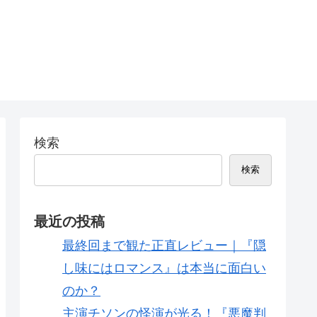
検索
検索
最近の投稿
最終回まで観た正直レビュー｜『隠
し味にはロマンス』は本当に面白い
のか？
主演チソンの怪演が光る！『悪魔判