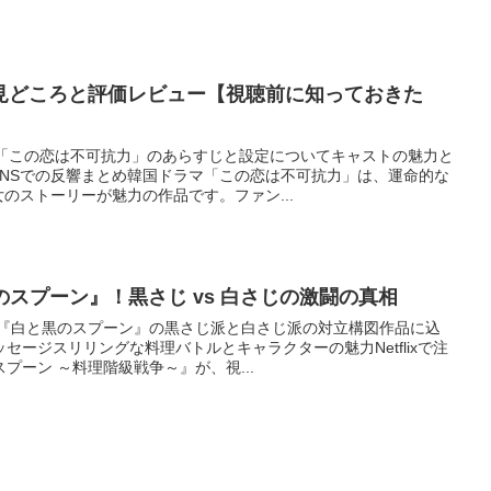
見どころと評価レビュー【視聴前に知っておきた
 「この恋は不可抗力」のあらすじと設定についてキャストの魅力と
NSでの反響まとめ韓国ドラマ「この恋は不可抗力」は、運命的な
のストーリーが魅力の作品です。ファン...
と黒のスプーン』！黒さじ vs 白さじの激闘の真相
 『白と黒のスプーン』の黒さじ派と白さじ派の対立構図作品に込
セージスリリングな料理バトルとキャラクターの魅力Netflixで注
プーン ～料理階級戦争～』が、視...