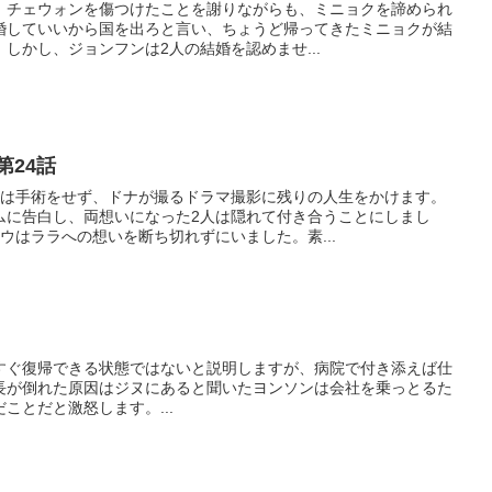
、チェウォンを傷つけたことを謝りながらも、ミニョクを諦められ
婚していいから国を出ろと言い、ちょうど帰ってきたミニョクが結
しかし、ジョンフンは2人の結婚を認めませ...
第24話
ラは手術をせず、ドナが撮るドラマ撮影に残りの人生をかけます。
ムに告白し、両想いになった2人は隠れて付き合うことにしまし
ウはララへの想いを断ち切れずにいました。素...
すぐ復帰できる状態ではないと説明しますが、病院で付き添えば仕
長が倒れた原因はジヌにあると聞いたヨンソンは会社を乗っとるた
ことだと激怒します。...