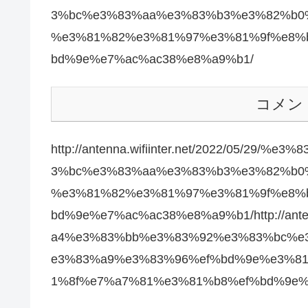
3%bc%e3%83%aa%e3%83%b3%e3%82%b0
%e3%81%82%e3%81%97%e3%81%9f%e8%
bd%9e%e7%ac%ac38%e8%a9%b1/
コメン
http://antenna.wifiinter.net/2022/05/
3%bc%e3%83%aa%e3%83%b3%e3%82%b0
%e3%81%82%e3%81%97%e3%81%9f%e8%
bd%9e%e7%ac%ac38%e8%a9%b1/http://anten
a4%e3%83%bb%e3%83%92%e3%83%bc%e
e3%83%a9%e3%83%96%ef%bd%9e%e3%8
1%8f%e7%a7%81%e3%81%b8%ef%bd%9e%