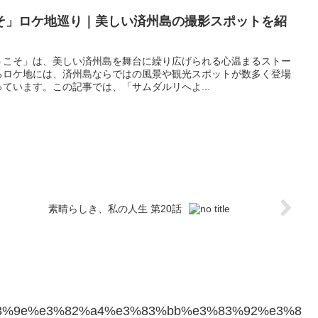
そ」ロケ地巡り｜美しい済州島の撮影スポットを紹
うこそ」は、美しい済州島を舞台に繰り広げられる心温まるストー
るロケ地には、済州島ならではの風景や観光スポットが数多く登場
ています。この記事では、「サムダルリへよ...
素晴らしき、私の人生 第20話
29/%e3%83%9e%e3%82%a4%e3%83%bb%e3%83%92%e3%8