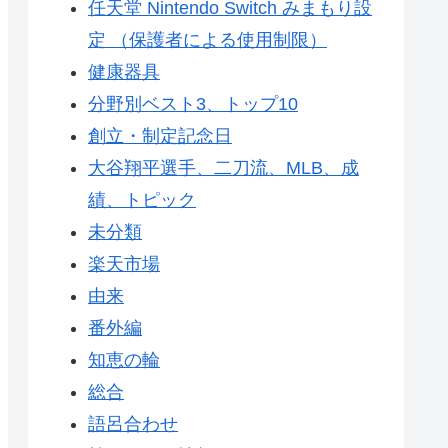
任天堂 Nintendo Switch みまもり設
定 （保護者による使用制限）
健康器具
分野別ベスト3、トップ10
創立・制定記念日
大谷翔平選手、二刀流、MLB、成
績、トピック
未分類
楽天市場
由来
番外編
知恵の輪
総合
語呂合わせ