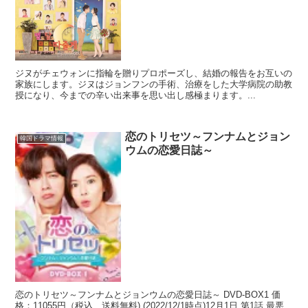
ジヌがチェウォンに指輪を贈りプロポーズし、結婚の報告をお互いの
家族にします。ジヌはジョンフンの手術、治療をした大学病院の助教
授になり、今までの辛い出来事を思い出し感極まります。...
恋のトリセツ～フンナムとジョン
韓国ドラマ情報
ウムの恋愛日誌～
恋のトリセツ～フンナムとジョンウムの恋愛日誌～ DVD-BOX1 価
格：11055円（税込、送料無料) (2022/12/1時点)12月1日 第1話 最悪