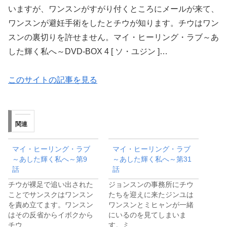
いますが、ワンスンがすがり付くところにメールが来て、
ワンスンが避妊手術をしたとチウが知ります。チウはワン
スンの裏切りを許せません。マイ・ヒーリング・ラブ～あ
した輝く私へ～DVD-BOX 4 [ ソ・ユジン ]…
このサイトの記事を見る
関連
マイ・ヒーリング・ラブ
マイ・ヒーリング・ラブ
～あした輝く私へ～第9
～あした輝く私へ～第31
話
話
チウが裸足で追い出された
ジョンスンの事務所にチウ
ことでサンスクはワンスン
たちを迎えに来たジンユは
を責め立てます。ワンスン
ワンスンとミヒャンが一緒
はその反省からイボクから
にいるのを見てしまいま
チウ…
す。ミ…