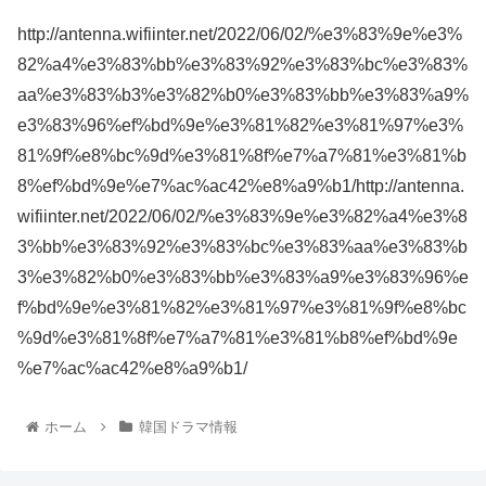
http://antenna.wifiinter.net/2022/06/02/%e3%83%9e%e3%
82%a4%e3%83%bb%e3%83%92%e3%83%bc%e3%83%
aa%e3%83%b3%e3%82%b0%e3%83%bb%e3%83%a9%
e3%83%96%ef%bd%9e%e3%81%82%e3%81%97%e3%
81%9f%e8%bc%9d%e3%81%8f%e7%a7%81%e3%81%b
8%ef%bd%9e%e7%ac%ac42%e8%a9%b1/http://antenna.
wifiinter.net/2022/06/02/%e3%83%9e%e3%82%a4%e3%8
3%bb%e3%83%92%e3%83%bc%e3%83%aa%e3%83%b
3%e3%82%b0%e3%83%bb%e3%83%a9%e3%83%96%e
f%bd%9e%e3%81%82%e3%81%97%e3%81%9f%e8%bc
%9d%e3%81%8f%e7%a7%81%e3%81%b8%ef%bd%9e
%e7%ac%ac42%e8%a9%b1/
ホーム
韓国ドラマ情報