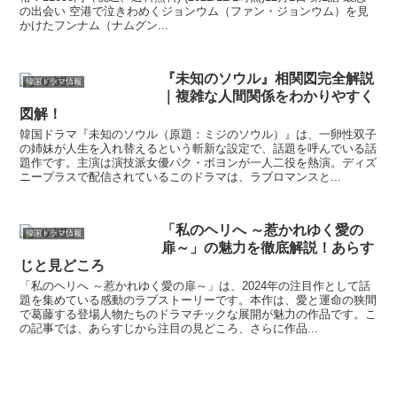
の出会い 空港で泣きわめくジョンウム（ファン・ジョンウム）を見
かけたフンナム（ナムグン...
『未知のソウル』相関図完全解説
韓国ドラマ情報
｜複雑な人間関係をわかりやすく
図解！
韓国ドラマ『未知のソウル（原題：ミジのソウル）』は、一卵性双子
の姉妹が人生を入れ替えるという斬新な設定で、話題を呼んでいる話
題作です。主演は演技派女優パク・ボヨンが一人二役を熱演。ディズ
ニープラスで配信されているこのドラマは、ラブロマンスと...
「私のヘリへ ～惹かれゆく愛の
韓国ドラマ情報
扉～」の魅力を徹底解説！あらす
じと見どころ
「私のヘリへ ～惹かれゆく愛の扉～」は、2024年の注目作として話
題を集めている感動のラブストーリーです。本作は、愛と運命の狭間
で葛藤する登場人物たちのドラマチックな展開が魅力の作品です。こ
の記事では、あらすじから注目の見どころ、さらに作品...