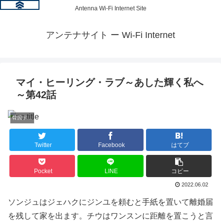
Antenna Wi-Fi Internet Site
アンテナサイト ー Wi-Fi Internet
マイ・ヒーリング・ラブ～あした輝く私へ
～第42話
韓国ドラマ情報
Twitter
Facebook
はてブ
Pocket
LINE
コピー
2022.06.02
ソンジュはジェハクにジンユを頼むと手紙を置いて離婚届
を残して家を出ます。チウはワンスンに距離を置こうと言