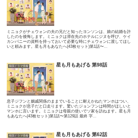
ミニョクがチェウォンの夫の兄だと知ったヨンソンは、娘の結婚を許
したのを後悔します。ミニョクは滞在先のホテルにジヌを呼び、ケイ
カンパニーの資料を持っておいて必要な時にチェウォンに渡してほし
いと頼みます。星も月もあなたへ(43枚セット)第1話〜...
星も月もあげる 第98話
韓国ドラマ情報
息子ジフンと姻戚関係のままでいることに耐えかねたマンホはつい、
ミニョクが息子だと口走ります。驚いたジョンフンは時間がほしいと
マンホに言います。ミニョクは母親の使いでソ家を訪ねます。星も月
もあなたへ(43枚セット)第1話〜第129話 最終 字...
星も月もあげる 第62話
韓国ドラマ情報