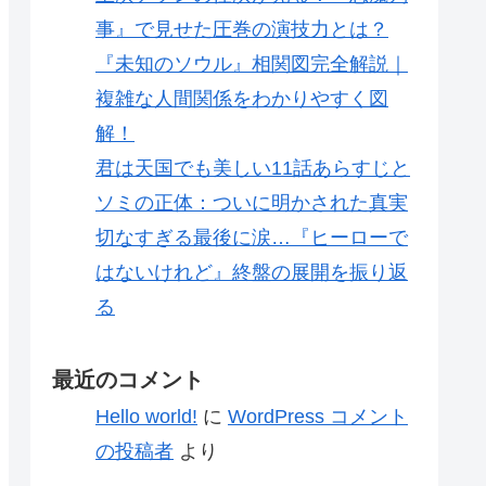
事』で見せた圧巻の演技力とは？
『未知のソウル』相関図完全解説｜
複雑な人間関係をわかりやすく図
解！
君は天国でも美しい11話あらすじと
ソミの正体：ついに明かされた真実
切なすぎる最後に涙…『ヒーローで
はないけれど』終盤の展開を振り返
る
最近のコメント
Hello world!
に
WordPress コメント
の投稿者
より