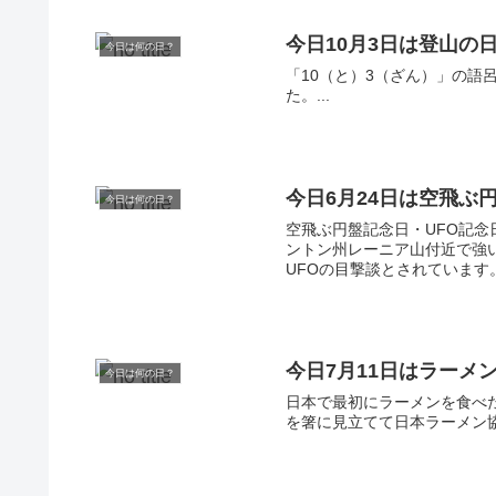
今日10月3日は登山の
今日は何の日？
「10（と）3（ざん）」の語
た。...
今日6月24日は空飛ぶ
今日は何の日？
空飛ぶ円盤記念日・UFO記念
ントン州レーニア山付近で強
UFOの目撃談とされています。U
今日7月11日はラーメ
今日は何の日？
日本で最初にラーメンを食べ
を箸に見立てて日本ラーメン協