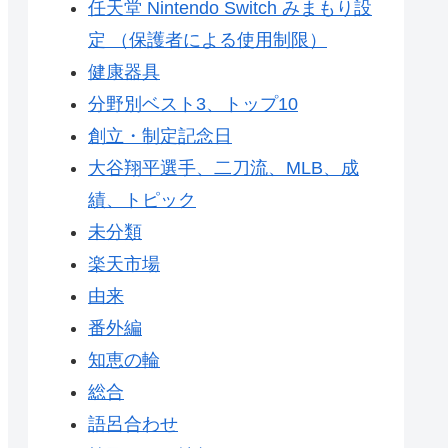
任天堂 Nintendo Switch みまもり設
定 （保護者による使用制限）
健康器具
分野別ベスト3、トップ10
創立・制定記念日
大谷翔平選手、二刀流、MLB、成
績、トピック
未分類
楽天市場
由来
番外編
知恵の輪
総合
語呂合わせ