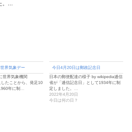
た。…
は世界気象デー
今日4月20日は郵政記念日
3日に世界気象機関
日本の郵便配達の様子 by wikipedia逓信
足したことから、発足10
省が「逓信記念日」として1934年に制
960年に制…
定しました。…
2022年4月20日
今日は何の日？