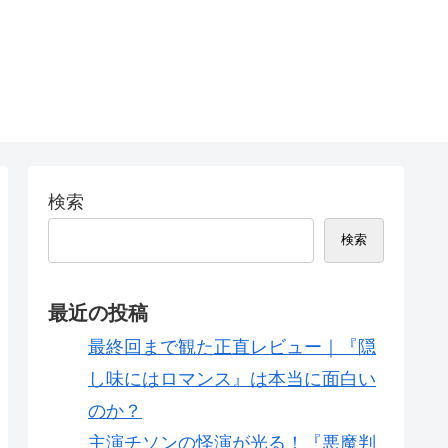
検索
検索
最近の投稿
最終回まで観た正直レビュー｜『隠
し味にはロマンス』は本当に面白い
のか？
主演チソンの怪演が光る！『悪魔判