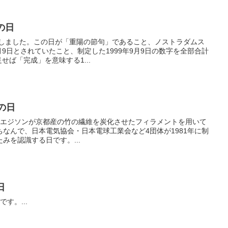
の日
定しました。この日が「重陽の節句」であること、ノストラダムス
月9日とされていたこと、制定した1999年9月9日の数字を全部合計
足せば「完成」を意味する1...
の日
マス・エジソンが京都産の竹の繊維を炭化させたフィラメントを用いて
なんで、日本電気協会・日本電球工業会など4団体が1981年に制
みを認識する日です。...
日
です。...