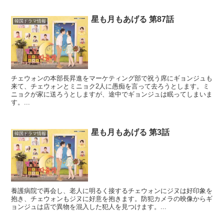
星も月もあげる 第87話
韓国ドラマ情報
チェウォンの本部長昇進をマーケティング部で祝う席にギョンジュも
来て、チェウォンとミニョク2人に愚痴を言って去ろうとします。ミ
ニョクが家に送ろうとしますが、途中でギョンジュは眠ってしまいま
す。...
星も月もあげる 第3話
韓国ドラマ情報
養護病院で再会し、老人に明るく接するチェウォンにジヌは好印象を
抱き、チェウォンもジヌに好意を抱きます。防犯カメラの映像からギ
ョンジュは店で異物を混入した犯人を見つけます。...