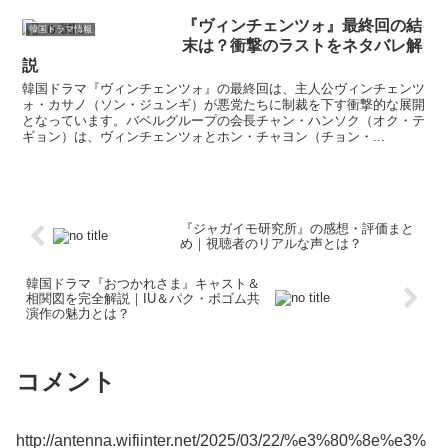
『ヴィンチェンツォ』最終回の結
韓国ドラマ情報
末は？衝撃のラストをネタバレ解
説
韓国ドラマ『ヴィンチェンツォ』の最終回は、主人公ヴィンチェンツ
ォ・カサノ（ソン・ジュンギ）が悪党たちに制裁を下す衝撃的な展開
となっています。バベルグループの会長チャン・ハンソク（オク・テ
ギョン）は、ヴィンチェンツォとホン・チャヨン（チョン・...
『ジャガイモ研究所』の感想・評価まと
め｜視聴者のリアルな声とは？
韓国ドラマ『おつかれさま』キャスト＆
相関図を完全解説｜IU＆パク・ボゴム共
演作の魅力とは？
コメント
http://antenna.wifiinter.net/2025/03/22/%e3%80%8e%e3%