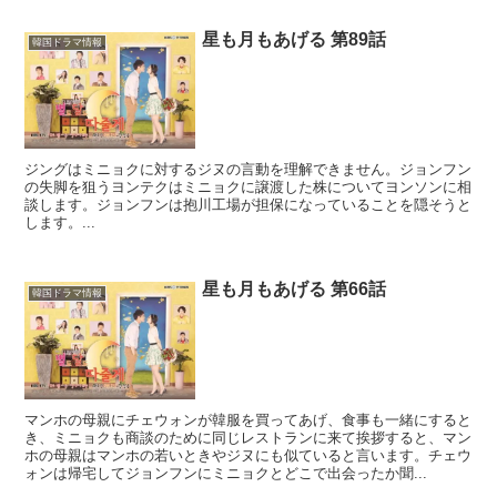
星も月もあげる 第89話
韓国ドラマ情報
ジングはミニョクに対するジヌの言動を理解できません。ジョンフン
の失脚を狙うヨンテクはミニョクに譲渡した株についてヨンソンに相
談します。ジョンフンは抱川工場が担保になっていることを隠そうと
します。...
星も月もあげる 第66話
韓国ドラマ情報
マンホの母親にチェウォンが韓服を買ってあげ、食事も一緒にすると
き、ミニョクも商談のために同じレストランに来て挨拶すると、マン
ホの母親はマンホの若いときやジヌにも似ていると言います。チェウ
ォンは帰宅してジョンフンにミニョクとどこで出会ったか聞...